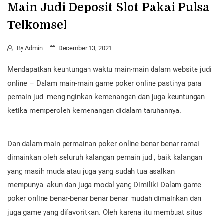
Main Judi Deposit Slot Pakai Pulsa
Telkomsel
By
Admin
December 13, 2021
Mendapatkan keuntungan waktu main-main dalam website judi
online – Dalam main-main game poker online pastinya para
pemain judi menginginkan kemenangan dan juga keuntungan
ketika memperoleh kemenangan didalam taruhannya.
Dan dalam main permainan poker online benar benar ramai
dimainkan oleh seluruh kalangan pemain judi, baik kalangan
yang masih muda atau juga yang sudah tua asalkan
mempunyai akun dan juga modal yang Dimiliki Dalam game
poker online benar-benar benar benar mudah dimainkan dan
juga game yang difavoritkan. Oleh karena itu membuat situs