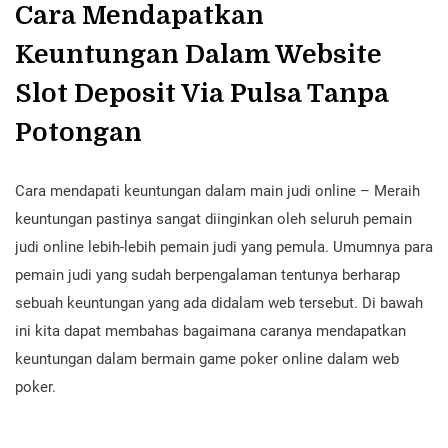
Cara Mendapatkan
Keuntungan Dalam Website
Slot Deposit Via Pulsa Tanpa
Potongan
Cara mendapati keuntungan dalam main judi online – Meraih
keuntungan pastinya sangat diinginkan oleh seluruh pemain
judi online lebih-lebih pemain judi yang pemula. Umumnya para
pemain judi yang sudah berpengalaman tentunya berharap
sebuah keuntungan yang ada didalam web tersebut. Di bawah
ini kita dapat membahas bagaimana caranya mendapatkan
keuntungan dalam bermain game poker online dalam web
poker.