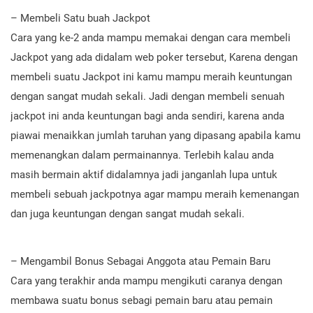
– Membeli Satu buah Jackpot
Cara yang ke-2 anda mampu memakai dengan cara membeli
Jackpot yang ada didalam web poker tersebut, Karena dengan
membeli suatu Jackpot ini kamu mampu meraih keuntungan
dengan sangat mudah sekali. Jadi dengan membeli senuah
jackpot ini anda keuntungan bagi anda sendiri, karena anda
piawai menaikkan jumlah taruhan yang dipasang apabila kamu
memenangkan dalam permainannya. Terlebih kalau anda
masih bermain aktif didalamnya jadi janganlah lupa untuk
membeli sebuah jackpotnya agar mampu meraih kemenangan
dan juga keuntungan dengan sangat mudah sekali.
– Mengambil Bonus Sebagai Anggota atau Pemain Baru
Cara yang terakhir anda mampu mengikuti caranya dengan
membawa suatu bonus sebagi pemain baru atau pemain