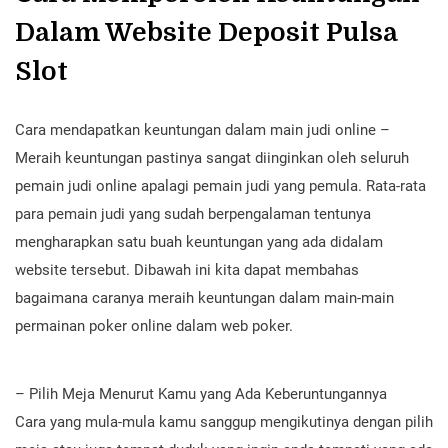
Dalam Website Deposit Pulsa
Slot
Cara mendapatkan keuntungan dalam main judi online –
Meraih keuntungan pastinya sangat diinginkan oleh seluruh
pemain judi online apalagi pemain judi yang pemula. Rata-rata
para pemain judi yang sudah berpengalaman tentunya
mengharapkan satu buah keuntungan yang ada didalam
website tersebut. Dibawah ini kita dapat membahas
bagaimana caranya meraih keuntungan dalam main-main
permainan poker online dalam web poker.
– Pilih Meja Menurut Kamu yang Ada Keberuntungannya
Cara yang mula-mula kamu sanggup mengikutinya dengan pilih