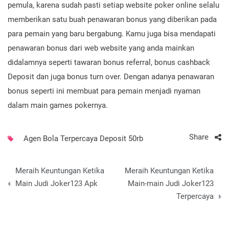
pemula, karena sudah pasti setiap website poker online selalu
memberikan satu buah penawaran bonus yang diberikan pada
para pemain yang baru bergabung. Kamu juga bisa mendapati
penawaran bonus dari web website yang anda mainkan
didalamnya seperti tawaran bonus referral, bonus cashback
Deposit dan juga bonus turn over. Dengan adanya penawaran
bonus seperti ini membuat para pemain menjadi nyaman
dalam main games pokernya.
Share
Agen Bola Terpercaya Deposit 50rb
Post
Meraih Keuntungan Ketika
Meraih Keuntungan Ketika
navigation
Main Judi Joker123 Apk
Main-main Judi Joker123
Terpercaya