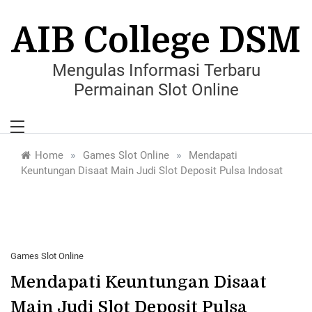
Skip
to
AIB College DSM
content
Mengulas Informasi Terbaru
Permainan Slot Online
»
»
Home
Games Slot Online
Mendapati
Keuntungan Disaat Main Judi Slot Deposit Pulsa Indosat
Games Slot Online
Mendapati Keuntungan Disaat
Main Judi Slot Deposit Pulsa