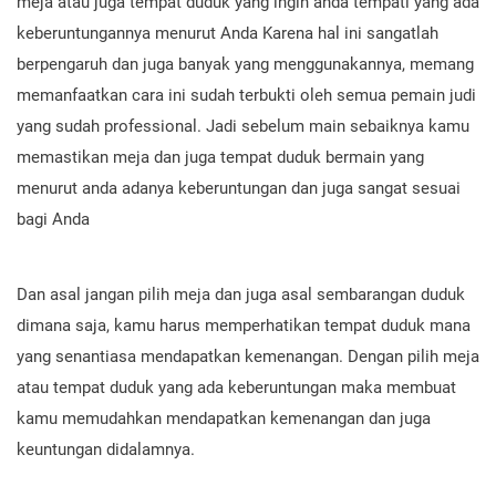
meja atau juga tempat duduk yang ingin anda tempati yang ada
keberuntungannya menurut Anda Karena hal ini sangatlah
berpengaruh dan juga banyak yang menggunakannya, memang
memanfaatkan cara ini sudah terbukti oleh semua pemain judi
yang sudah professional. Jadi sebelum main sebaiknya kamu
memastikan meja dan juga tempat duduk bermain yang
menurut anda adanya keberuntungan dan juga sangat sesuai
bagi Anda
Dan asal jangan pilih meja dan juga asal sembarangan duduk
dimana saja, kamu harus memperhatikan tempat duduk mana
yang senantiasa mendapatkan kemenangan. Dengan pilih meja
atau tempat duduk yang ada keberuntungan maka membuat
kamu memudahkan mendapatkan kemenangan dan juga
keuntungan didalamnya.