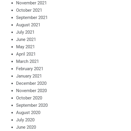
November 2021
October 2021
September 2021
August 2021
July 2021
June 2021
May 2021
April 2021
March 2021
February 2021
January 2021
December 2020
November 2020
October 2020
September 2020
August 2020
July 2020
June 2020