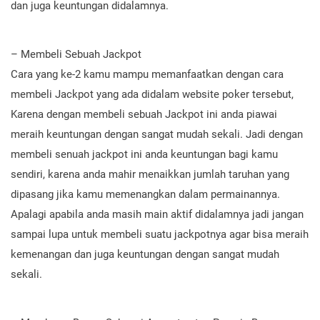
dan juga keuntungan didalamnya.
– Membeli Sebuah Jackpot
Cara yang ke-2 kamu mampu memanfaatkan dengan cara
membeli Jackpot yang ada didalam website poker tersebut,
Karena dengan membeli sebuah Jackpot ini anda piawai
meraih keuntungan dengan sangat mudah sekali. Jadi dengan
membeli senuah jackpot ini anda keuntungan bagi kamu
sendiri, karena anda mahir menaikkan jumlah taruhan yang
dipasang jika kamu memenangkan dalam permainannya.
Apalagi apabila anda masih main aktif didalamnya jadi jangan
sampai lupa untuk membeli suatu jackpotnya agar bisa meraih
kemenangan dan juga keuntungan dengan sangat mudah
sekali.