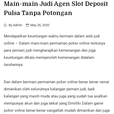
Main-main Judi Agen Slot Deposit
Pulsa Tanpa Potongan
By
Admin
May 26, 2020
Mendapatkan keuntungan waktu bermain dalam web judi
online – Dalam main-main permainan poker online tentunya
para pemain judi mengharapkan kemenangan dan juga
keuntungan dikala memperoleh kemenangan didalam
taruhannya.
Dan dalam bermain permainan poker online benar benar ramai
dimainkan oleh seluruhnya kalangan pemain judi, baik
kalangan yang masih muda atau juga yang sudah tua asalkan
mempunyai akun dan juga bekal yang Dimiliki Dalam game
poker online benar-benar sangatlah mudah dimainkan dan juga