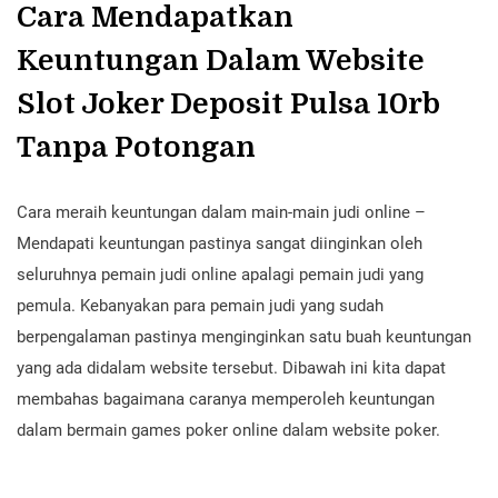
Cara Mendapatkan
Keuntungan Dalam Website
Slot Joker Deposit Pulsa 10rb
Tanpa Potongan
Cara meraih keuntungan dalam main-main judi online –
Mendapati keuntungan pastinya sangat diinginkan oleh
seluruhnya pemain judi online apalagi pemain judi yang
pemula. Kebanyakan para pemain judi yang sudah
berpengalaman pastinya menginginkan satu buah keuntungan
yang ada didalam website tersebut. Dibawah ini kita dapat
membahas bagaimana caranya memperoleh keuntungan
dalam bermain games poker online dalam website poker.