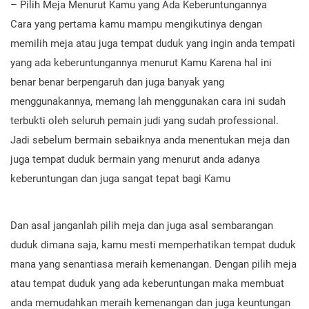
– Pilih Meja Menurut Kamu yang Ada Keberuntungannya
Cara yang pertama kamu mampu mengikutinya dengan
memilih meja atau juga tempat duduk yang ingin anda tempati
yang ada keberuntungannya menurut Kamu Karena hal ini
benar benar berpengaruh dan juga banyak yang
menggunakannya, memang lah menggunakan cara ini sudah
terbukti oleh seluruh pemain judi yang sudah professional.
Jadi sebelum bermain sebaiknya anda menentukan meja dan
juga tempat duduk bermain yang menurut anda adanya
keberuntungan dan juga sangat tepat bagi Kamu
Dan asal janganlah pilih meja dan juga asal sembarangan
duduk dimana saja, kamu mesti memperhatikan tempat duduk
mana yang senantiasa meraih kemenangan. Dengan pilih meja
atau tempat duduk yang ada keberuntungan maka membuat
anda memudahkan meraih kemenangan dan juga keuntungan