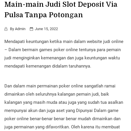
Main-main Judi Slot Deposit Via
Pulsa Tanpa Potongan
By
Admin
June 15, 2022
Mendapati keuntungan ketika main dalam website judi online
– Dalam bermain games poker online tentunya para pemain
judi menginginkan kemenangan dan juga keuntungan waktu
mendapati kemenangan didalam taruhannya.
Dan dalam main permainan poker online sangatlah ramai
dimainkan oleh seluruhnya kalangan pemain judi, baik
kalangan yang masih muda atau juga yang sudah tua asalkan
mempunyai akun dan juga aset yang Dipunyai Dalam game
poker online benar-benar benar benar mudah dimainkan dan
juga permainan yang difavoritkan. Oleh karena itu membuat