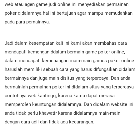
web atau agen game judi online ini menyediakan permainan
poker didalamnya hal ini bertujuan agar mampu memudahkan
pada para pemainnya.
Jadi dalam kesempatan kali ini kami akan membahas cara
mendapati kemengan ddalam bermain game poker online,
dalam mendapati kemenangan main-main games poker online
haruslah memiliki sebuah cara yang harus difungsikan didalam
bermainnya dan juga main disitus yang terpercaya. Dan anda
bermainlah permainan poker ini didalam situs yang terpercaya
contohnya web kantinqq, karena kamu dapat merasa
memperoleh keuntungan didalamnya. Dan didalam website ini
anda tidak perlu khawatir karena didalamnya main-main
dengan cara adil dan tidak ada kecurangan.