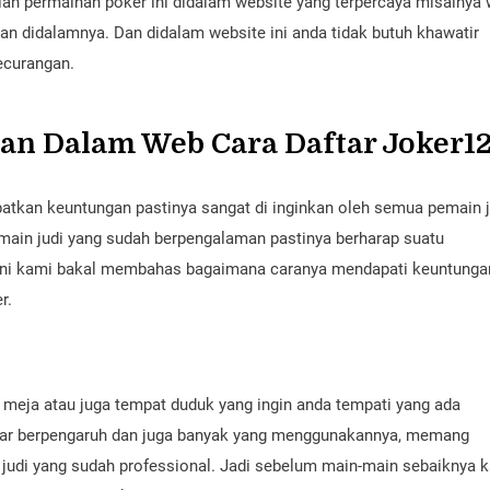
lah permainan poker ini didalam website yang terpercaya misalnya
n didalamnya. Dan didalam website ini anda tidak butuh khawatir
ecurangan.
n Dalam Web Cara Daftar Joker1
atkan keuntungan pastinya sangat di inginkan oleh semua pemain j
emain judi yang sudah berpengalaman pastinya berharap suatu
 ini kami bakal membahas bagaimana caranya mendapati keuntunga
r.
 meja atau juga tempat duduk yang ingin anda tempati yang ada
nar berpengaruh dan juga banyak yang menggunakannya, memang
 judi yang sudah professional. Jadi sebelum main-main sebaiknya 