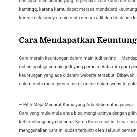
dan juga main disitus yang terpercaya. Dan kamu bermain
kantinqq, karena kamu dapat merasa mendapati keuntunga
karena didalamnya main-main secara adil dan tidak ada k
Cara Mendapatkan Keuntunga
Cara meraih keuntungan dalam main judi online – Mendap
online apalagi pemain judi yang pemula. Rata rata para p
keuntungan yang ada didalam website tersebut. Dibawah
dalam main-main games poker online dalam website poke
– Pilih Meja Menurut Kamu yang Ada Keberuntungannya
Cara yang mula-mula anda bisa mengikutinya dengan pilih
keberuntungannya menurut Kamu Karena hal ini benar be
menggunakan cara ini sudah terbukti oleh seluruh pemain