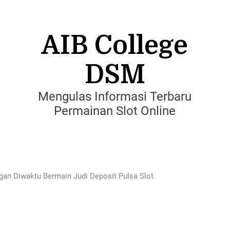
AIB College
DSM
Mengulas Informasi Terbaru
Permainan Slot Online
an Diwaktu Bermain Judi Deposit Pulsa Slot