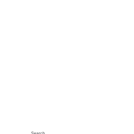
Search