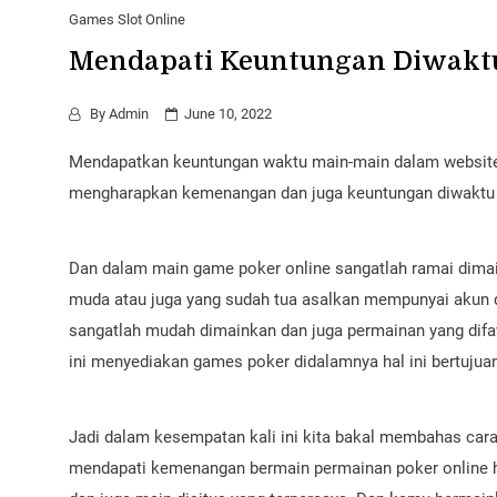
Games Slot Online
Mendapati Keuntungan Diwaktu 
By
Admin
June 10, 2022
Mendapatkan keuntungan waktu main-main dalam website j
mengharapkan kemenangan dan juga keuntungan diwaktu
Dan dalam main game poker online sangatlah ramai dimai
muda atau juga yang sudah tua asalkan mempunyai akun d
sangatlah mudah dimainkan dan juga permainan yang difav
ini menyediakan games poker didalamnya hal ini bertuj
Jadi dalam kesempatan kali ini kita bakal membahas ca
mendapati kemenangan bermain permainan poker online h