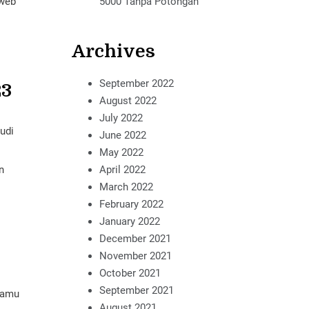
 web
5000 Tanpa Potongan
Archives
September 2022
23
August 2022
July 2022
udi
June 2022
May 2022
n
April 2022
March 2022
February 2022
January 2022
December 2021
November 2021
October 2021
September 2021
kamu
August 2021