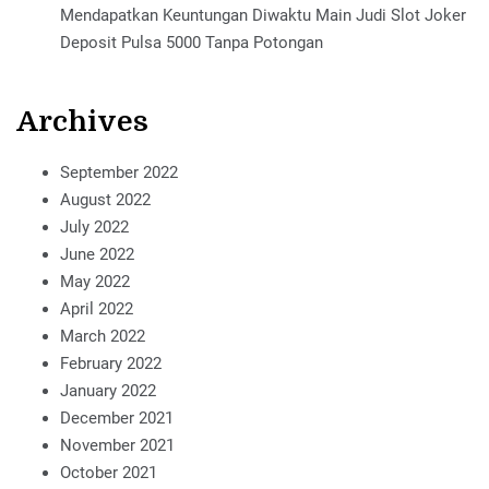
Mendapatkan Keuntungan Diwaktu Main Judi Slot Joker
Deposit Pulsa 5000 Tanpa Potongan
Archives
September 2022
August 2022
July 2022
June 2022
May 2022
April 2022
March 2022
February 2022
January 2022
December 2021
November 2021
October 2021