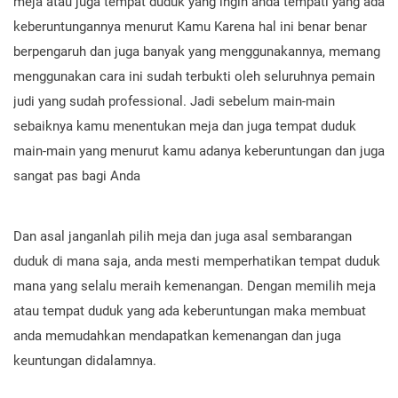
meja atau juga tempat duduk yang ingin anda tempati yang ada
keberuntungannya menurut Kamu Karena hal ini benar benar
berpengaruh dan juga banyak yang menggunakannya, memang
menggunakan cara ini sudah terbukti oleh seluruhnya pemain
judi yang sudah professional. Jadi sebelum main-main
sebaiknya kamu menentukan meja dan juga tempat duduk
main-main yang menurut kamu adanya keberuntungan dan juga
sangat pas bagi Anda
Dan asal janganlah pilih meja dan juga asal sembarangan
duduk di mana saja, anda mesti memperhatikan tempat duduk
mana yang selalu meraih kemenangan. Dengan memilih meja
atau tempat duduk yang ada keberuntungan maka membuat
anda memudahkan mendapatkan kemenangan dan juga
keuntungan didalamnya.