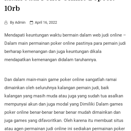
10rb
By
Admin
April 16, 2022
Mendapati keuntungan waktu bermain dalam web judi online –
Dalam main permainan poker online pastinya para pemain judi
berharap kemenangan dan juga keuntungan dikala
mendapatkan kemenangan didalam taruhannya.
Dan dalam main-main game poker online sangatlah ramai
dimainkan oleh seluruhnya kalangan pemain judi, baik
kalangan yang masih muda atau juga yang sudah tua asalkan
mempunyai akun dan juga modal yang Dimiliki Dalam games
poker online benar-benar benar benar mudah dimainkan dan
juga games yang difavoritkan. Oleh karena itu membuat situs
atau agen permainan judi online ini sediakan permainan poker