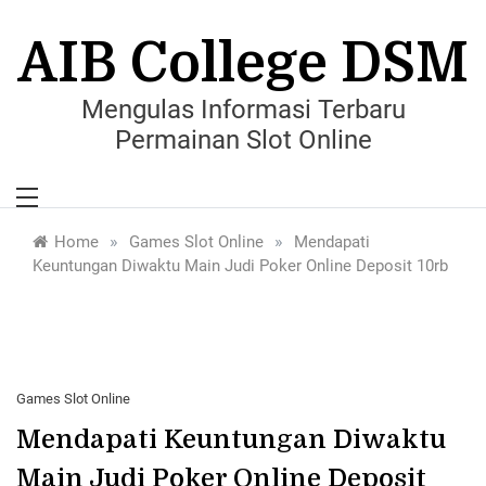
Skip
to
AIB College DSM
content
Mengulas Informasi Terbaru
Permainan Slot Online
»
»
Home
Games Slot Online
Mendapati
Keuntungan Diwaktu Main Judi Poker Online Deposit 10rb
Games Slot Online
Mendapati Keuntungan Diwaktu
Main Judi Poker Online Deposit