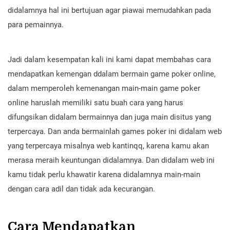
didalamnya hal ini bertujuan agar piawai memudahkan pada
para pemainnya.
Jadi dalam kesempatan kali ini kami dapat membahas cara
mendapatkan kemengan ddalam bermain game poker online,
dalam memperoleh kemenangan main-main game poker
online haruslah memiliki satu buah cara yang harus
difungsikan didalam bermainnya dan juga main disitus yang
terpercaya. Dan anda bermainlah games poker ini didalam web
yang terpercaya misalnya web kantinqq, karena kamu akan
merasa meraih keuntungan didalamnya. Dan didalam web ini
kamu tidak perlu khawatir karena didalamnya main-main
dengan cara adil dan tidak ada kecurangan.
Cara Mendapatkan