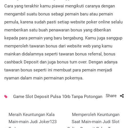
Cara yang terakhir kamu piawai mengikuti caranya dengan
mengambil suatu bonus sebagi pemain baru atau pemain
pemula, karena sudah pasti setiap website poker online selalu
memberikan satu buah penawaran bonus yang diberikan
kepada para pemain yang baru bergabung. Kamu juga sanggup
memperoleh tawaran bonus dari website web yang kamu
mainkan didalamnya seperti tawaran bonus referral, bonus
cashback Deposit dan juga bonus turn over. Dengan adanya
tawaran bonus seperti ini membuat para pemain menjadi
nyaman dalam main permainan pokernya.
Share
Game Slot Deposit Pulsa 10rb Tanpa Potongan
Post
Meraih Keuntungan Kala
Memperoleh Keuntungan
navigation
Main-main Judi Joker123
Saat Main-main Judi Slot