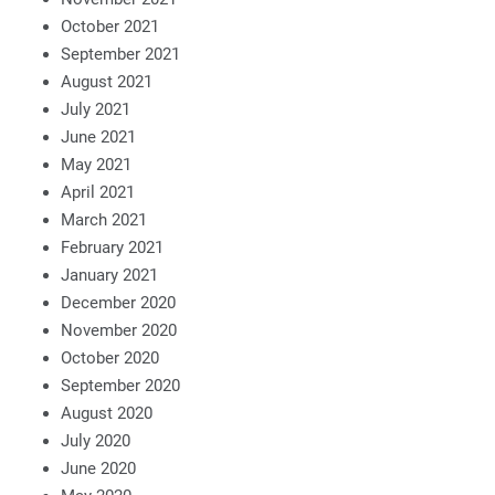
October 2021
September 2021
August 2021
July 2021
June 2021
May 2021
April 2021
March 2021
February 2021
January 2021
December 2020
November 2020
October 2020
September 2020
August 2020
July 2020
June 2020