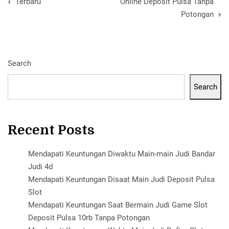
Terbaru
Online Deposit Pulsa Tanpa
Potongan
Search
Search
Recent Posts
Mendapati Keuntungan Diwaktu Main-main Judi Bandar
Judi 4d
Mendapati Keuntungan Disaat Main Judi Deposit Pulsa
Slot
Mendapati Keuntungan Saat Bermain Judi Game Slot
Deposit Pulsa 10rb Tanpa Potongan