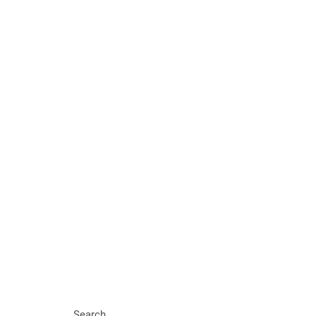
Search