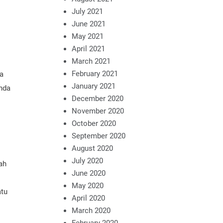
July 2021
June 2021
May 2021
April 2021
March 2021
February 2021
a
January 2021
nda
December 2020
November 2020
October 2020
September 2020
August 2020
July 2020
ah
June 2020
May 2020
atu
April 2020
March 2020