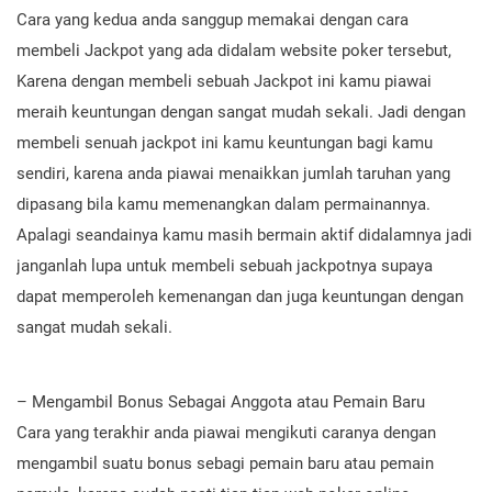
Cara yang kedua anda sanggup memakai dengan cara
membeli Jackpot yang ada didalam website poker tersebut,
Karena dengan membeli sebuah Jackpot ini kamu piawai
meraih keuntungan dengan sangat mudah sekali. Jadi dengan
membeli senuah jackpot ini kamu keuntungan bagi kamu
sendiri, karena anda piawai menaikkan jumlah taruhan yang
dipasang bila kamu memenangkan dalam permainannya.
Apalagi seandainya kamu masih bermain aktif didalamnya jadi
janganlah lupa untuk membeli sebuah jackpotnya supaya
dapat memperoleh kemenangan dan juga keuntungan dengan
sangat mudah sekali.
– Mengambil Bonus Sebagai Anggota atau Pemain Baru
Cara yang terakhir anda piawai mengikuti caranya dengan
mengambil suatu bonus sebagi pemain baru atau pemain