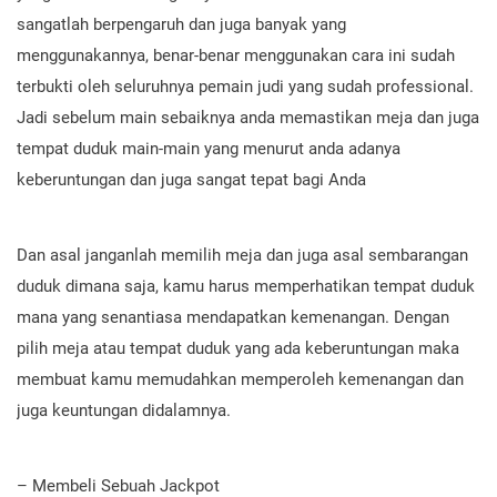
sangatlah berpengaruh dan juga banyak yang
menggunakannya, benar-benar menggunakan cara ini sudah
terbukti oleh seluruhnya pemain judi yang sudah professional.
Jadi sebelum main sebaiknya anda memastikan meja dan juga
tempat duduk main-main yang menurut anda adanya
keberuntungan dan juga sangat tepat bagi Anda
Dan asal janganlah memilih meja dan juga asal sembarangan
duduk dimana saja, kamu harus memperhatikan tempat duduk
mana yang senantiasa mendapatkan kemenangan. Dengan
pilih meja atau tempat duduk yang ada keberuntungan maka
membuat kamu memudahkan memperoleh kemenangan dan
juga keuntungan didalamnya.
– Membeli Sebuah Jackpot