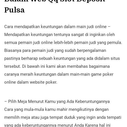
Pulsa
Cara mendapatkan keuntungan dalam main judi online –
Mendapatkan keuntungan tentunya sangat di inginkan oleh
semua pemain judi online lebih-lebih pemain judi yang pemula.
Biasanya para pemain judi yang sudah berpengalaman
pastinya berharap sebuah keuntungan yang ada didalam situs
tersebut. Di bawah ini kami akan membahas bagaimana
caranya meraih keuntungan dalam main-main game poker
online dalam website poker.
– Pilih Meja Menurut Kamu yang Ada Keberuntungannya
Cara yang mula-mula kamu mahir mengikutinya dengan
memilih meja atau juga tempat duduk yang ingin anda tempati
yang ada keberuntungannya menurut Anda Karena hal ini