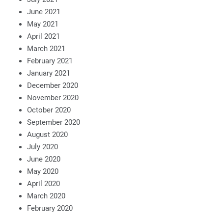
June 2021
May 2021
April 2021
March 2021
February 2021
January 2021
December 2020
November 2020
October 2020
September 2020
August 2020
July 2020
June 2020
May 2020
April 2020
March 2020
February 2020