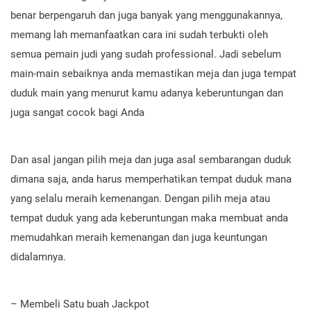
benar berpengaruh dan juga banyak yang menggunakannya,
memang lah memanfaatkan cara ini sudah terbukti oleh
semua pemain judi yang sudah professional. Jadi sebelum
main-main sebaiknya anda memastikan meja dan juga tempat
duduk main yang menurut kamu adanya keberuntungan dan
juga sangat cocok bagi Anda
Dan asal jangan pilih meja dan juga asal sembarangan duduk
dimana saja, anda harus memperhatikan tempat duduk mana
yang selalu meraih kemenangan. Dengan pilih meja atau
tempat duduk yang ada keberuntungan maka membuat anda
memudahkan meraih kemenangan dan juga keuntungan
didalamnya.
– Membeli Satu buah Jackpot