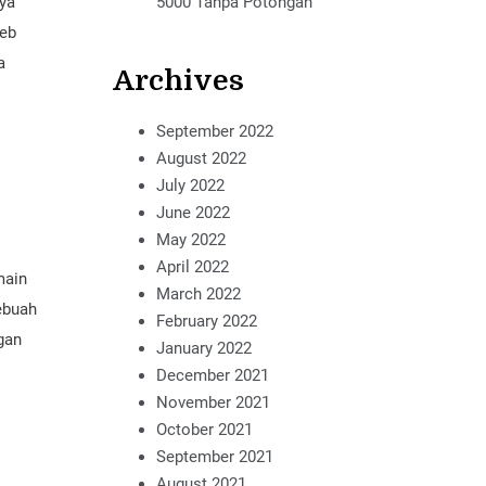
ya
5000 Tanpa Potongan
web
a
Archives
September 2022
August 2022
July 2022
June 2022
May 2022
April 2022
main
March 2022
ebuah
February 2022
gan
January 2022
December 2021
November 2021
October 2021
September 2021
August 2021