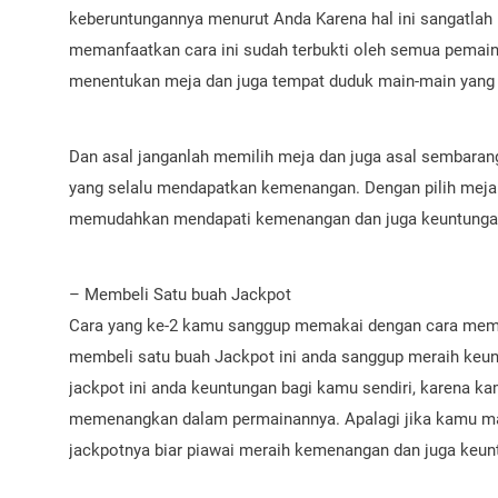
keberuntungannya menurut Anda Karena hal ini sangatla
memanfaatkan cara ini sudah terbukti oleh semua pemain
menentukan meja dan juga tempat duduk main-main yang 
Dan asal janganlah memilih meja dan juga asal sembara
yang selalu mendapatkan kemenangan. Dengan pilih mej
memudahkan mendapati kemenangan dan juga keuntunga
– Membeli Satu buah Jackpot
Cara yang ke-2 kamu sanggup memakai dengan cara membe
membeli satu buah Jackpot ini anda sanggup meraih keu
jackpot ini anda keuntungan bagi kamu sendiri, karena 
memenangkan dalam permainannya. Apalagi jika kamu masi
jackpotnya biar piawai meraih kemenangan dan juga keun