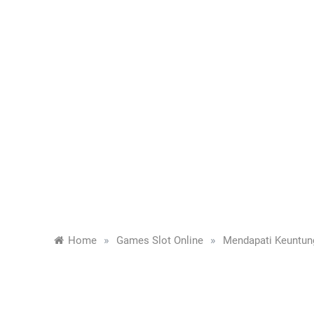
Skip
to
content
»
»
Home
Games Slot Online
Mendapati Keuntun