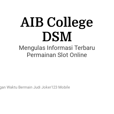
AIB College
DSM
Mengulas Informasi Terbaru
Permainan Slot Online
gan Waktu Bermain Judi Joker123 Mobile