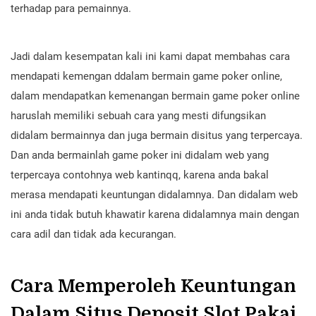
terhadap para pemainnya.
Jadi dalam kesempatan kali ini kami dapat membahas cara
mendapati kemengan ddalam bermain game poker online,
dalam mendapatkan kemenangan bermain game poker online
haruslah memiliki sebuah cara yang mesti difungsikan
didalam bermainnya dan juga bermain disitus yang terpercaya.
Dan anda bermainlah game poker ini didalam web yang
terpercaya contohnya web kantinqq, karena anda bakal
merasa mendapati keuntungan didalamnya. Dan didalam web
ini anda tidak butuh khawatir karena didalamnya main dengan
cara adil dan tidak ada kecurangan.
Cara Memperoleh Keuntungan
Dalam Situs Deposit Slot Pakai