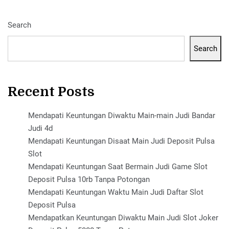
Search
Search
Recent Posts
Mendapati Keuntungan Diwaktu Main-main Judi Bandar
Judi 4d
Mendapati Keuntungan Disaat Main Judi Deposit Pulsa
Slot
Mendapati Keuntungan Saat Bermain Judi Game Slot
Deposit Pulsa 10rb Tanpa Potongan
Mendapati Keuntungan Waktu Main Judi Daftar Slot
Deposit Pulsa
Mendapatkan Keuntungan Diwaktu Main Judi Slot Joker