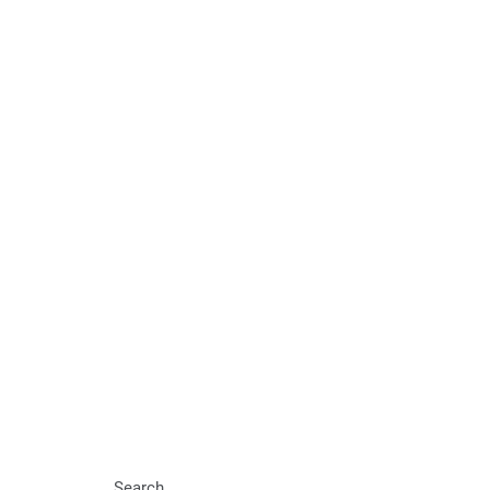
Search