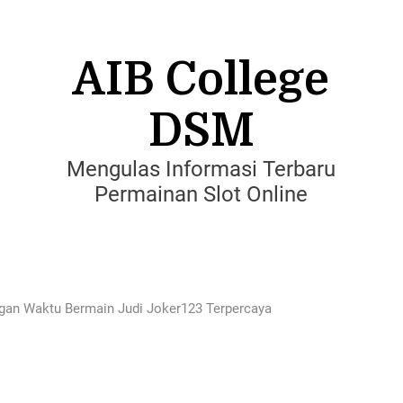
AIB College
DSM
Mengulas Informasi Terbaru
Permainan Slot Online
gan Waktu Bermain Judi Joker123 Terpercaya