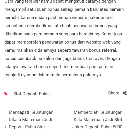
Cara yang terakhir kamu dapat mengikuti caranya dengan
mengambil satu buah bonus sebagi pemain baru atau pemain
pemula, karena sudah pasti setiap website poker online
senantiasa memberikan satu buah penawaran bonus yang
diberikan pada para pemain yang baru bergabung. Kamu juga
dapat memperoleh penawaran bonus dari website web yang
kamu mainkan didalamnya seperti tawaran bonus referral,
bonus cashback Isi saldo dan juga bonus turn over. Dengan
adanya tawaran bonus seperti ini membuat para pemain
menjadi nyaman dalam main permainan pokernya.
Share
Slot Deposit Pulsa
Post
Mendapati Keuntungan
Memperoleh Keuntungan
navigation
Dikala Main-main Judi
Kala Main-main Judi Slot
Deposit Pulsa Slot
Joker Deposit Pulsa 5000