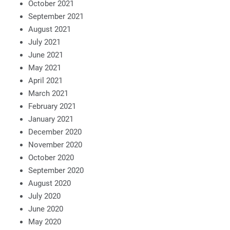
October 2021
September 2021
August 2021
July 2021
June 2021
May 2021
April 2021
March 2021
February 2021
January 2021
December 2020
November 2020
October 2020
September 2020
August 2020
July 2020
June 2020
May 2020