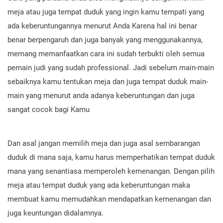
meja atau juga tempat duduk yang ingin kamu tempati yang
ada keberuntungannya menurut Anda Karena hal ini benar
benar berpengaruh dan juga banyak yang menggunakannya,
memang memanfaatkan cara ini sudah terbukti oleh semua
pemain judi yang sudah professional. Jadi sebelum main-main
sebaiknya kamu tentukan meja dan juga tempat duduk main-
main yang menurut anda adanya keberuntungan dan juga
sangat cocok bagi Kamu
Dan asal jangan memilih meja dan juga asal sembarangan
duduk di mana saja, kamu harus memperhatikan tempat duduk
mana yang senantiasa memperoleh kemenangan. Dengan pilih
meja atau tempat duduk yang ada keberuntungan maka
membuat kamu memudahkan mendapatkan kemenangan dan
juga keuntungan didalamnya.