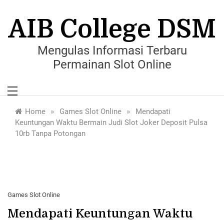
Skip
to
AIB College DSM
content
Mengulas Informasi Terbaru
Permainan Slot Online
»
»
Home
Games Slot Online
Mendapati
Keuntungan Waktu Bermain Judi Slot Joker Deposit Pulsa
10rb Tanpa Potongan
Games Slot Online
Mendapati Keuntungan Waktu