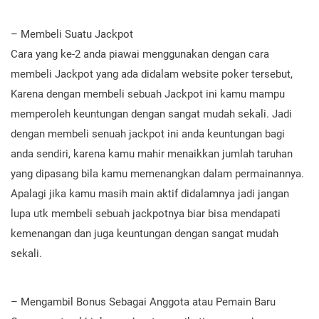
– Membeli Suatu Jackpot
Cara yang ke-2 anda piawai menggunakan dengan cara
membeli Jackpot yang ada didalam website poker tersebut,
Karena dengan membeli sebuah Jackpot ini kamu mampu
memperoleh keuntungan dengan sangat mudah sekali. Jadi
dengan membeli senuah jackpot ini anda keuntungan bagi
anda sendiri, karena kamu mahir menaikkan jumlah taruhan
yang dipasang bila kamu memenangkan dalam permainannya.
Apalagi jika kamu masih main aktif didalamnya jadi jangan
lupa utk membeli sebuah jackpotnya biar bisa mendapati
kemenangan dan juga keuntungan dengan sangat mudah
sekali.
– Mengambil Bonus Sebagai Anggota atau Pemain Baru