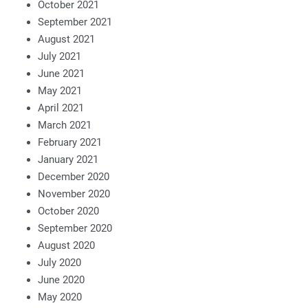
October 2021
September 2021
August 2021
July 2021
June 2021
May 2021
April 2021
March 2021
February 2021
January 2021
December 2020
November 2020
October 2020
September 2020
August 2020
July 2020
June 2020
May 2020