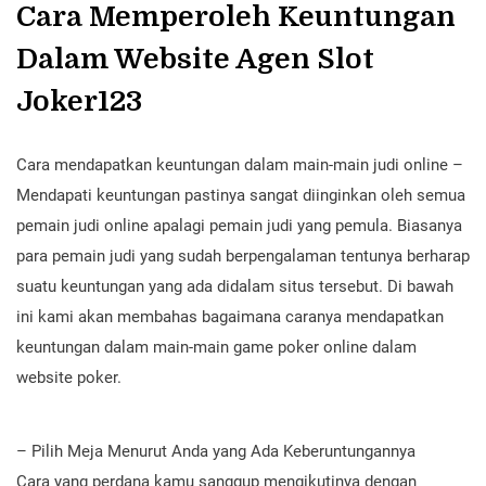
Cara Memperoleh Keuntungan
Dalam Website Agen Slot
Joker123
Cara mendapatkan keuntungan dalam main-main judi online –
Mendapati keuntungan pastinya sangat diinginkan oleh semua
pemain judi online apalagi pemain judi yang pemula. Biasanya
para pemain judi yang sudah berpengalaman tentunya berharap
suatu keuntungan yang ada didalam situs tersebut. Di bawah
ini kami akan membahas bagaimana caranya mendapatkan
keuntungan dalam main-main game poker online dalam
website poker.
– Pilih Meja Menurut Anda yang Ada Keberuntungannya
Cara yang perdana kamu sanggup mengikutinya dengan