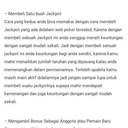
– Membeli Satu buah Jackpot
Cara yang kedua anda bisa memakai dengan cara membeli
Jackpot yang ada didalam web poker tersebut, Karena dengan
membeli sebuah Jackpot ini anda sanggup meraih keuntungan
dengan sangat mudah sekali. Jadi dengan membeli senuah
jackpot ini anda keuntungan bagi anda sendiri, karena kamu
mahir menaikkan jumlah taruhan yang dipasang kalau anda
memenangkan dalam permainannya. Terlebih apabila kamu
masih main aktif didalamnya jadi jangan sampai lupa untuk
membeli suatu jackpotnya supaya mahir mendapati
kemenangan dan juga keuntungan dengan sangat mudah
sekali.
– Mengambil Bonus Sebagai Anggota atau Pemain Baru