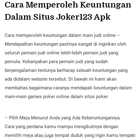
Cara Memperoleh Keuntungan
Dalam Situs Joker123 Apk
Cara memperoleh keuntungan dalam main judi online –
Mendapatkan keuntungan pastinya sangat di inginkan oleh
seluruh pemain judi online lebih-lebih pemain judi yang
pemula. Kebanyakan para pemain judi yang sudah
berpengalaman tentunya berharap sebuah keuntungan yang
ada didalam website tersebut. Di bawah ini kami akan
membahas bagaimana caranya mendapati keuntungan dalam
main-main games poker online dalam situs poker.
– Pilih Meja Menurut Anda yang Ada Keberuntungannya
Cara yang perdana kamu mampu mengikutinya dengan
memilih meja atau juga tempat duduk yang ingin kamu tempati