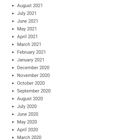
August 2021
July 2021
June 2021
May 2021
April 2021
March 2021
February 2021
January 2021
December 2020
November 2020
October 2020
September 2020
August 2020
July 2020
June 2020
May 2020
April 2020
March 2020