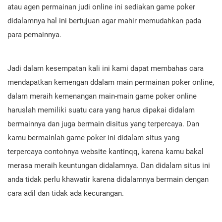
atau agen permainan judi online ini sediakan game poker
didalamnya hal ini bertujuan agar mahir memudahkan pada
para pemainnya.
Jadi dalam kesempatan kali ini kami dapat membahas cara
mendapatkan kemengan ddalam main permainan poker online,
dalam meraih kemenangan main-main game poker online
haruslah memiliki suatu cara yang harus dipakai didalam
bermainnya dan juga bermain disitus yang terpercaya. Dan
kamu bermainlah game poker ini didalam situs yang
terpercaya contohnya website kantinqq, karena kamu bakal
merasa meraih keuntungan didalamnya. Dan didalam situs ini
anda tidak perlu khawatir karena didalamnya bermain dengan
cara adil dan tidak ada kecurangan.