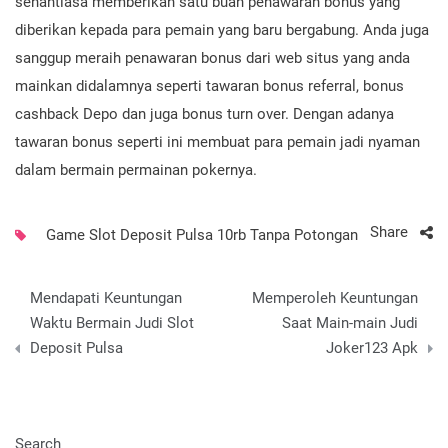
senantiasa memberikan satu buah penawaran bonus yang
diberikan kepada para pemain yang baru bergabung. Anda juga
sanggup meraih penawaran bonus dari web situs yang anda
mainkan didalamnya seperti tawaran bonus referral, bonus
cashback Depo dan juga bonus turn over. Dengan adanya
tawaran bonus seperti ini membuat para pemain jadi nyaman
dalam bermain permainan pokernya.
Share
Game Slot Deposit Pulsa 10rb Tanpa Potongan
Post
Mendapati Keuntungan
Memperoleh Keuntungan
navigation
Waktu Bermain Judi Slot
Saat Main-main Judi
Deposit Pulsa
Joker123 Apk
Search