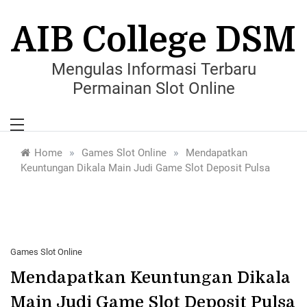
Skip
to
AIB College DSM
content
Mengulas Informasi Terbaru
Permainan Slot Online
»
»
Home
Games Slot Online
Mendapatkan
Keuntungan Dikala Main Judi Game Slot Deposit Pulsa
Games Slot Online
Mendapatkan Keuntungan Dikala
Main Judi Game Slot Deposit Pulsa