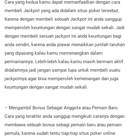
Cara yang kedua kamu dapat memanfaatkan dengan cara
membeli Jackpot yang ada didalam situs poker tersebut,
Karena dengan membeli sebuah Jackpot ini anda sanggup
memperoleh keuntungan dengan sangat mudah sekali. Jadi
dengan membeli senuah jackpot ini anda keuntungan bagi
anda sendiri, karena anda piawai menaikkan jumlah taruhan
yang dipasang kalau kamu memenangkan dalam
permainannya. Lebih-lebih kalau kamu masih bermain aktif
didalamnya jadi jangan sampai lupa untuk membeli suatu
jackpotnya agar bisa memperoleh kemenangan dan juga
keuntungan dengan sangat mudah sekali.
– Mengambil Bonus Sebagai Anggota atau Pemain Baru
Cara yang terakhir anda sanggup mengikuti caranya dengan
membawa sebuah bonus sebagi pemain baru atau pemain
pemula, karena sudah tentu tiap-tiap situs poker online