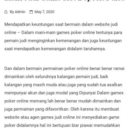
By
Admin
May 7, 2020
Mendapatkan keuntungan saat bermain dalam website judi
online – Dalam main-main games poker online tentunya para
pemain judi menginginkan kemenangan dan juga keuntungan
saat mendapatkan kemenangan didalam taruhannya.
Dan dalam bermain permainan poker online benar benar ramai
dimainkan oleh seluruhnya kalangan pemain judi, baik
kalangan yang masih muda atau juga yang sudah tua asalkan
mempunyai akun dan juga modal yang Dipunyai Dalam games
poker online memang lah benar benar mudah dimainkan dan
juga permainan yang difavoritkan. Oleh karena itu membuat
website atau agen games judi online ini menyediakan game
poker didalamnya hal ini bertujuan biar piawai memudahkan