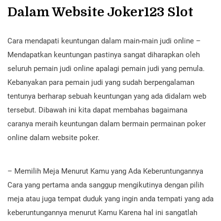
Dalam Website Joker123 Slot
Cara mendapati keuntungan dalam main-main judi online –
Mendapatkan keuntungan pastinya sangat diharapkan oleh
seluruh pemain judi online apalagi pemain judi yang pemula.
Kebanyakan para pemain judi yang sudah berpengalaman
tentunya berharap sebuah keuntungan yang ada didalam web
tersebut. Dibawah ini kita dapat membahas bagaimana
caranya meraih keuntungan dalam bermain permainan poker
online dalam website poker.
– Memilih Meja Menurut Kamu yang Ada Keberuntungannya
Cara yang pertama anda sanggup mengikutinya dengan pilih
meja atau juga tempat duduk yang ingin anda tempati yang ada
keberuntungannya menurut Kamu Karena hal ini sangatlah