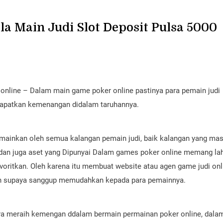
 Main Judi Slot Deposit Pulsa 5000
online – Dalam main game poker online pastinya para pemain judi
apatkan kemenangan didalam taruhannya.
mainkan oleh semua kalangan pemain judi, baik kalangan yang mas
dan juga aset yang Dipunyai Dalam games poker online memang la
oritkan. Oleh karena itu membuat website atau agen game judi onl
uan supaya sanggup memudahkan kepada para pemainnya.
ra meraih kemengan ddalam bermain permainan poker online, dala