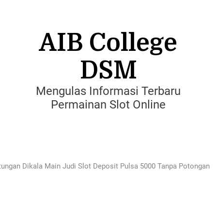
AIB College
DSM
Mengulas Informasi Terbaru
Permainan Slot Online
ngan Dikala Main Judi Slot Deposit Pulsa 5000 Tanpa Potongan