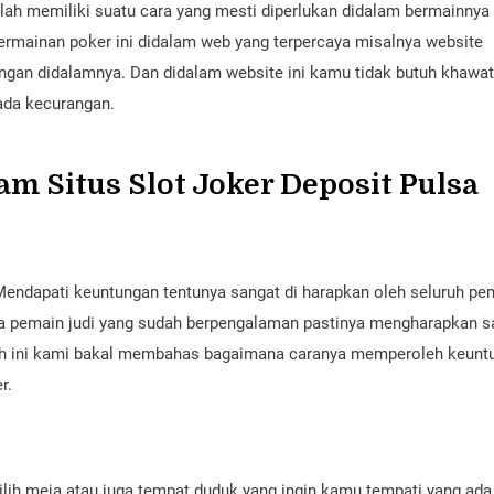
ah memiliki suatu cara yang mesti diperlukan didalam bermainnya
permainan poker ini didalam web yang terpercaya misalnya website
an didalamnya. Dan didalam website ini kamu tidak butuh khawat
ada kecurangan.
m Situs Slot Joker Deposit Pulsa
endapati keuntungan tentunya sangat di harapkan oleh seluruh pe
para pemain judi yang sudah berpengalaman pastinya mengharapkan s
wah ini kami bakal membahas bagaimana caranya memperoleh keunt
r.
lih meja atau juga tempat duduk yang ingin kamu tempati yang ada