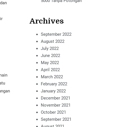
5000 Tanpa Potongan
 dan
ir
Archives
September 2022
August 2022
July 2022
June 2022
May 2022
April 2022
main
March 2022
atu
February 2022
ungan
January 2022
December 2021
November 2021
October 2021
September 2021
August 2021