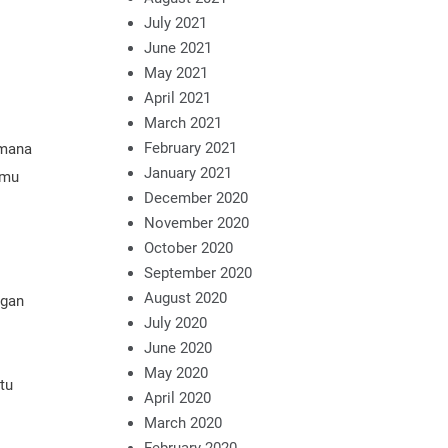
July 2021
June 2021
May 2021
April 2021
March 2021
February 2021
 mana
January 2021
amu
December 2020
November 2020
October 2020
September 2020
August 2020
ngan
July 2020
June 2020
May 2020
tu
April 2020
March 2020