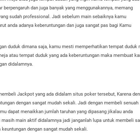
nar berpengaruh dan juga banyak yang menggunakannya, memang
 yang sudah professional. Jadi sebelum main sebaiknya kamu
ut anda adanya keberuntungan dan juga sangat pas bagi Kamu
ngan duduk dimana saja, kamu mesti memperhatikan tempat duduk
meja atau tempat duduk yang ada keberuntungan maka membuat k
an didalamnya.
mbeli Jackpot yang ada didalam situs poker tersebut, Karena de
tungan dengan sangat mudah sekali. Jadi dengan membeli senuah
amu dapat menaikkan jumlah taruhan yang dipasang jikalau anda
asih main aktif didalamnya jadi janganlah lupa untuk membeli sa
a keuntungan dengan sangat mudah sekali.