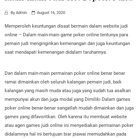
By
Admin
August 16, 2020
Memperoleh keuntungan disaat bermain dalam website judi
online – Dalam main-main game poker online tentunya para
pemain judi menginginkan kemenangan dan juga keuntungan
saat mendapati kemenangan didalam taruhannya.
Dan dalam main-main permainan poker online benar benar
ramai dimainkan oleh seluruh kalangan pemain judi, baik
kalangan yang masih muda atau juga yang sudah tua asalkan
mempunyai akun dan juga modal yang Dimiliki Dalam games
poker online benar-benar sangatlah mudah dimainkan dan juga
games yang difavoritkan. Oleh karena itu membuat website
atau agen games judi online ini menyediakan permainan poker
didalamnya hal ini bertujuan biar piawai memudahkan pada