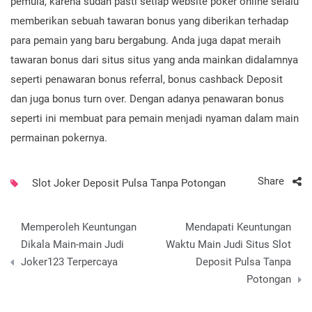
pemula, karena sudah pasti setiap website poker online selalu
memberikan sebuah tawaran bonus yang diberikan terhadap
para pemain yang baru bergabung. Anda juga dapat meraih
tawaran bonus dari situs situs yang anda mainkan didalamnya
seperti penawaran bonus referral, bonus cashback Deposit
dan juga bonus turn over. Dengan adanya penawaran bonus
seperti ini membuat para pemain menjadi nyaman dalam main
permainan pokernya.
Share
Slot Joker Deposit Pulsa Tanpa Potongan
Post
Memperoleh Keuntungan
Mendapati Keuntungan
navigation
Dikala Main-main Judi
Waktu Main Judi Situs Slot
Joker123 Terpercaya
Deposit Pulsa Tanpa
Potongan