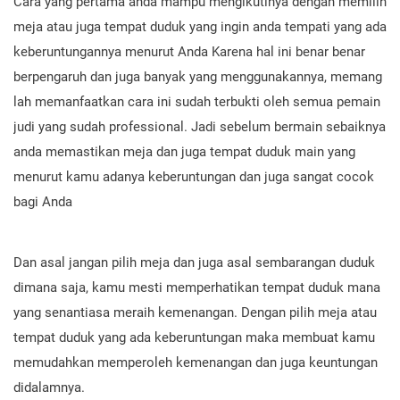
Cara yang pertama anda mampu mengikutinya dengan memilih
meja atau juga tempat duduk yang ingin anda tempati yang ada
keberuntungannya menurut Anda Karena hal ini benar benar
berpengaruh dan juga banyak yang menggunakannya, memang
lah memanfaatkan cara ini sudah terbukti oleh semua pemain
judi yang sudah professional. Jadi sebelum bermain sebaiknya
anda memastikan meja dan juga tempat duduk main yang
menurut kamu adanya keberuntungan dan juga sangat cocok
bagi Anda
Dan asal jangan pilih meja dan juga asal sembarangan duduk
dimana saja, kamu mesti memperhatikan tempat duduk mana
yang senantiasa meraih kemenangan. Dengan pilih meja atau
tempat duduk yang ada keberuntungan maka membuat kamu
memudahkan memperoleh kemenangan dan juga keuntungan
didalamnya.