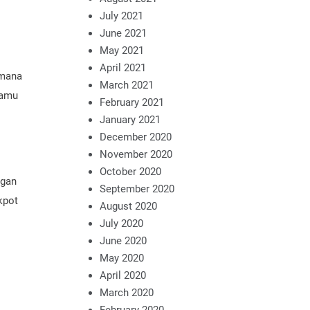
July 2021
June 2021
May 2021
April 2021
 mana
March 2021
kamu
February 2021
January 2021
December 2020
November 2020
October 2020
ngan
September 2020
kpot
August 2020
July 2020
June 2020
May 2020
April 2020
March 2020