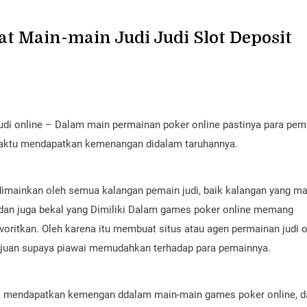
 Main-main Judi Judi Slot Deposit
di online – Dalam main permainan poker online pastinya para pem
aktu mendapatkan kemenangan didalam taruhannya.
imainkan oleh semua kalangan pemain judi, baik kalangan yang ma
dan juga bekal yang Dimiliki Dalam games poker online memang
oritkan. Oleh karena itu membuat situs atau agen permainan judi o
tujuan supaya piawai memudahkan terhadap para pemainnya.
ra mendapatkan kemengan ddalam main-main games poker online, 