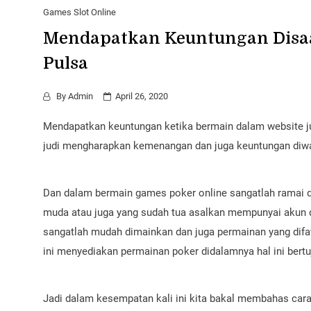
Games Slot Online
Mendapatkan Keuntungan Disaat
Pulsa
By
Admin
April 26, 2020
Mendapatkan keuntungan ketika bermain dalam website ju
judi mengharapkan kemenangan dan juga keuntungan diw
Dan dalam bermain games poker online sangatlah ramai d
muda atau juga yang sudah tua asalkan mempunyai akun 
sangatlah mudah dimainkan dan juga permainan yang difav
ini menyediakan permainan poker didalamnya hal ini ber
Jadi dalam kesempatan kali ini kita bakal membahas ca