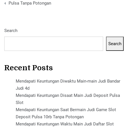
Pulsa Tanpa Potongan
Search
Search
Recent Posts
Mendapati Keuntungan Diwaktu Main-main Judi Bandar
Judi 4d
Mendapati Keuntungan Disaat Main Judi Deposit Pulsa
Slot
Mendapati Keuntungan Saat Bermain Judi Game Slot
Deposit Pulsa 10rb Tanpa Potongan
Mendapati Keuntungan Waktu Main Judi Daftar Slot