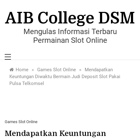
Skip
to
AIB College DSM
content
Mengulas Informasi Terbaru
Permainan Slot Online
»
»
Home
Games Slot Online
Mendapatkan
Keuntungan Diwaktu Bermain Judi Deposit Slot Pakai
Pulsa Telkomsel
Games Slot Online
Mendapatkan Keuntungan