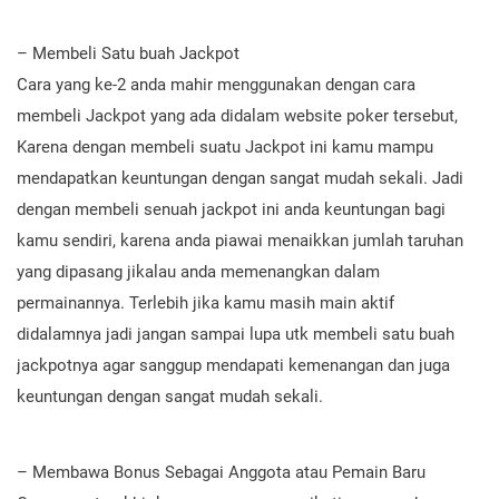
– Membeli Satu buah Jackpot
Cara yang ke-2 anda mahir menggunakan dengan cara
membeli Jackpot yang ada didalam website poker tersebut,
Karena dengan membeli suatu Jackpot ini kamu mampu
mendapatkan keuntungan dengan sangat mudah sekali. Jadi
dengan membeli senuah jackpot ini anda keuntungan bagi
kamu sendiri, karena anda piawai menaikkan jumlah taruhan
yang dipasang jikalau anda memenangkan dalam
permainannya. Terlebih jika kamu masih main aktif
didalamnya jadi jangan sampai lupa utk membeli satu buah
jackpotnya agar sanggup mendapati kemenangan dan juga
keuntungan dengan sangat mudah sekali.
– Membawa Bonus Sebagai Anggota atau Pemain Baru