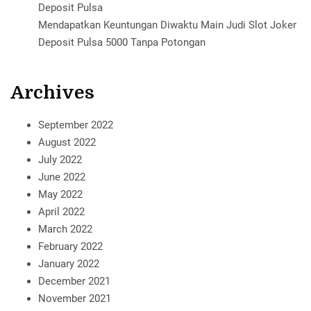
Deposit Pulsa
Mendapatkan Keuntungan Diwaktu Main Judi Slot Joker
Deposit Pulsa 5000 Tanpa Potongan
Archives
September 2022
August 2022
July 2022
June 2022
May 2022
April 2022
March 2022
February 2022
January 2022
December 2021
November 2021