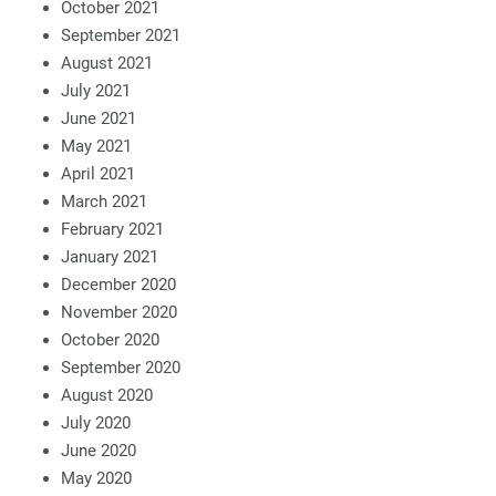
October 2021
September 2021
August 2021
July 2021
June 2021
May 2021
April 2021
March 2021
February 2021
January 2021
December 2020
November 2020
October 2020
September 2020
August 2020
July 2020
June 2020
May 2020