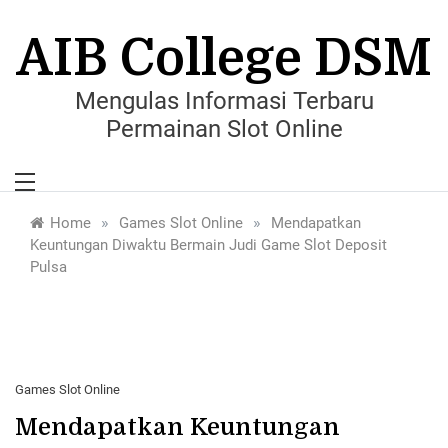
Skip
to
AIB College DSM
content
Mengulas Informasi Terbaru
Permainan Slot Online
»
»
Home
Games Slot Online
Mendapatkan
Keuntungan Diwaktu Bermain Judi Game Slot Deposit
Pulsa
Games Slot Online
Mendapatkan Keuntungan