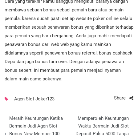
Cara yang terakhir kamu sanggup mengikuti caranya dengan
membawa sebuah bonus sebagi pemain baru atau pemain
pemula, karena sudah pasti setiap website poker online selalu
memberikan sebuah penawaran bonus yang diberikan terhadap
para pemain yang baru bergabung. Anda juga mahir mendapati
penawaran bonus dari web web yang kamu mainkan
didalamnya seperti penawaran bonus referral, bonus cashback
Depo dan juga bonus turn over. Dengan adanya penawaran
bonus seperti ini membuat para pemain menjadi nyaman
dalam main game pokernya.
Share
Agen Slot Joker123
Post
Meraih Keuntungan Ketika
Memperoleh Keuntungan
navigation
Bermain Judi Agen Slot
Waktu Bermain Judi Slot
Bonus New Member 100
Deposit Pulsa 5000 Tanpa