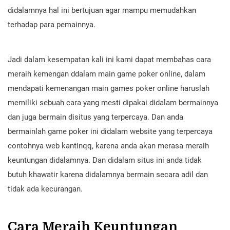
didalamnya hal ini bertujuan agar mampu memudahkan
terhadap para pemainnya.
Jadi dalam kesempatan kali ini kami dapat membahas cara
meraih kemengan ddalam main game poker online, dalam
mendapati kemenangan main games poker online haruslah
memiliki sebuah cara yang mesti dipakai didalam bermainnya
dan juga bermain disitus yang terpercaya. Dan anda
bermainlah game poker ini didalam website yang terpercaya
contohnya web kantinqq, karena anda akan merasa meraih
keuntungan didalamnya. Dan didalam situs ini anda tidak
butuh khawatir karena didalamnya bermain secara adil dan
tidak ada kecurangan.
Cara Meraih Keuntungan