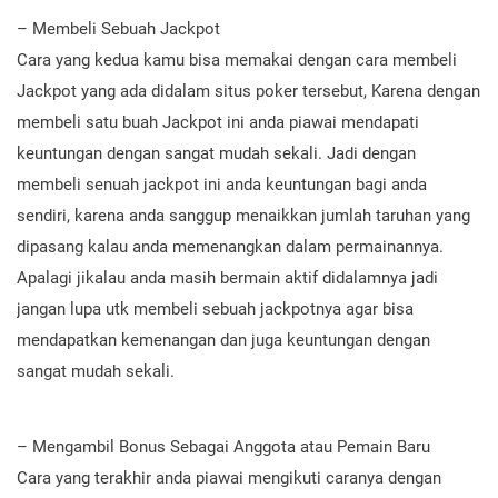
– Membeli Sebuah Jackpot
Cara yang kedua kamu bisa memakai dengan cara membeli
Jackpot yang ada didalam situs poker tersebut, Karena dengan
membeli satu buah Jackpot ini anda piawai mendapati
keuntungan dengan sangat mudah sekali. Jadi dengan
membeli senuah jackpot ini anda keuntungan bagi anda
sendiri, karena anda sanggup menaikkan jumlah taruhan yang
dipasang kalau anda memenangkan dalam permainannya.
Apalagi jikalau anda masih bermain aktif didalamnya jadi
jangan lupa utk membeli sebuah jackpotnya agar bisa
mendapatkan kemenangan dan juga keuntungan dengan
sangat mudah sekali.
– Mengambil Bonus Sebagai Anggota atau Pemain Baru
Cara yang terakhir anda piawai mengikuti caranya dengan