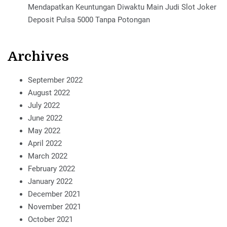
Mendapatkan Keuntungan Diwaktu Main Judi Slot Joker
Deposit Pulsa 5000 Tanpa Potongan
Archives
September 2022
August 2022
July 2022
June 2022
May 2022
April 2022
March 2022
February 2022
January 2022
December 2021
November 2021
October 2021