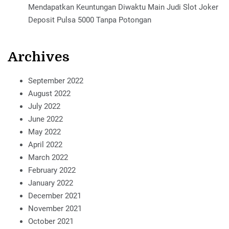
Mendapatkan Keuntungan Diwaktu Main Judi Slot Joker
Deposit Pulsa 5000 Tanpa Potongan
Archives
September 2022
August 2022
July 2022
June 2022
May 2022
April 2022
March 2022
February 2022
January 2022
December 2021
November 2021
October 2021