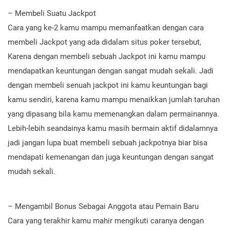
– Membeli Suatu Jackpot
Cara yang ke-2 kamu mampu memanfaatkan dengan cara
membeli Jackpot yang ada didalam situs poker tersebut,
Karena dengan membeli sebuah Jackpot ini kamu mampu
mendapatkan keuntungan dengan sangat mudah sekali. Jadi
dengan membeli senuah jackpot ini kamu keuntungan bagi
kamu sendiri, karena kamu mampu menaikkan jumlah taruhan
yang dipasang bila kamu memenangkan dalam permainannya.
Lebih-lebih seandainya kamu masih bermain aktif didalamnya
jadi jangan lupa buat membeli sebuah jackpotnya biar bisa
mendapati kemenangan dan juga keuntungan dengan sangat
mudah sekali.
– Mengambil Bonus Sebagai Anggota atau Pemain Baru
Cara yang terakhir kamu mahir mengikuti caranya dengan