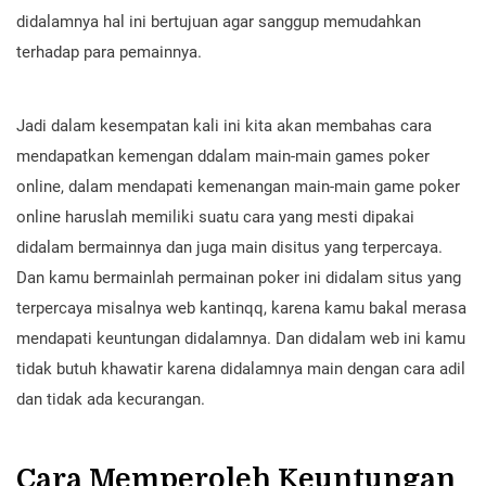
didalamnya hal ini bertujuan agar sanggup memudahkan
terhadap para pemainnya.
Jadi dalam kesempatan kali ini kita akan membahas cara
mendapatkan kemengan ddalam main-main games poker
online, dalam mendapati kemenangan main-main game poker
online haruslah memiliki suatu cara yang mesti dipakai
didalam bermainnya dan juga main disitus yang terpercaya.
Dan kamu bermainlah permainan poker ini didalam situs yang
terpercaya misalnya web kantinqq, karena kamu bakal merasa
mendapati keuntungan didalamnya. Dan didalam web ini kamu
tidak butuh khawatir karena didalamnya main dengan cara adil
dan tidak ada kecurangan.
Cara Memperoleh Keuntungan