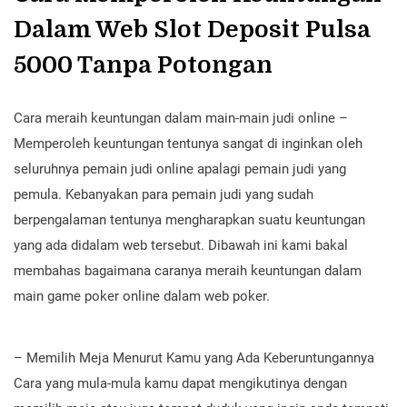
Dalam Web Slot Deposit Pulsa
5000 Tanpa Potongan
Cara meraih keuntungan dalam main-main judi online –
Memperoleh keuntungan tentunya sangat di inginkan oleh
seluruhnya pemain judi online apalagi pemain judi yang
pemula. Kebanyakan para pemain judi yang sudah
berpengalaman tentunya mengharapkan suatu keuntungan
yang ada didalam web tersebut. Dibawah ini kami bakal
membahas bagaimana caranya meraih keuntungan dalam
main game poker online dalam web poker.
– Memilih Meja Menurut Kamu yang Ada Keberuntungannya
Cara yang mula-mula kamu dapat mengikutinya dengan