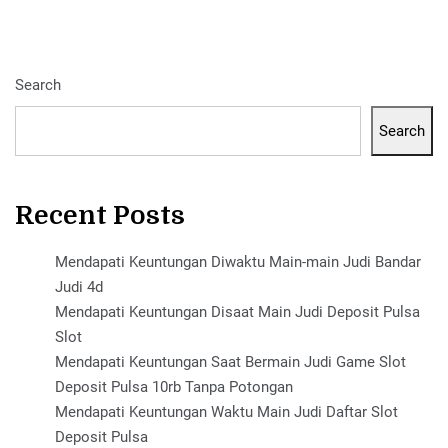
Search
Search
Recent Posts
Mendapati Keuntungan Diwaktu Main-main Judi Bandar
Judi 4d
Mendapati Keuntungan Disaat Main Judi Deposit Pulsa
Slot
Mendapati Keuntungan Saat Bermain Judi Game Slot
Deposit Pulsa 10rb Tanpa Potongan
Mendapati Keuntungan Waktu Main Judi Daftar Slot
Deposit Pulsa