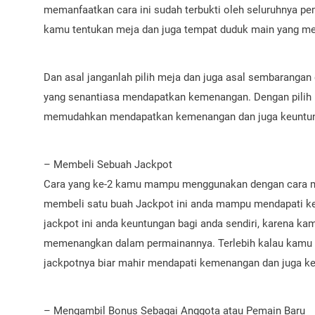
memanfaatkan cara ini sudah terbukti oleh seluruhnya pe
kamu tentukan meja dan juga tempat duduk main yang me
Dan asal janganlah pilih meja dan juga asal sembarang
yang senantiasa mendapatkan kemenangan. Dengan pilih
memudahkan mendapatkan kemenangan dan juga keuntun
– Membeli Sebuah Jackpot
Cara yang ke-2 kamu mampu menggunakan dengan cara me
membeli satu buah Jackpot ini anda mampu mendapati k
jackpot ini anda keuntungan bagi anda sendiri, karena k
memenangkan dalam permainannya. Terlebih kalau kamu ma
jackpotnya biar mahir mendapati kemenangan dan juga k
– Mengambil Bonus Sebagai Anggota atau Pemain Baru