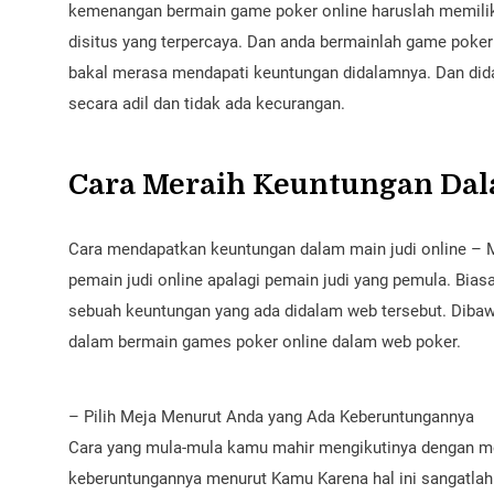
kemenangan bermain game poker online haruslah memilik
disitus yang terpercaya. Dan anda bermainlah game poker
bakal merasa mendapati keuntungan didalamnya. Dan dida
secara adil dan tidak ada kecurangan.
Cara Meraih Keuntungan Dala
Cara mendapatkan keuntungan dalam main judi online – M
pemain judi online apalagi pemain judi yang pemula. Bia
sebuah keuntungan yang ada didalam web tersebut. Diba
dalam bermain games poker online dalam web poker.
– Pilih Meja Menurut Anda yang Ada Keberuntungannya
Cara yang mula-mula kamu mahir mengikutinya dengan me
keberuntungannya menurut Kamu Karena hal ini sangatl