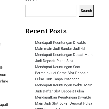
Search
Recent Posts
Mendapati Keuntungan Diwaktu
i
Main-main Judi Bandar Judi 4d
Mendapati Keuntungan Disaat Main
Judi Deposit Pulsa Slot
Mendapati Keuntungan Saat
ih
Bermain Judi Game Slot Deposit
enar
Pulsa 10rb Tanpa Potongan
nline
Mendapati Keuntungan Waktu Main
Judi Daftar Slot Deposit Pulsa
Mendapatkan Keuntungan Diwaktu
Main Judi Slot Joker Deposit Pulsa
apati