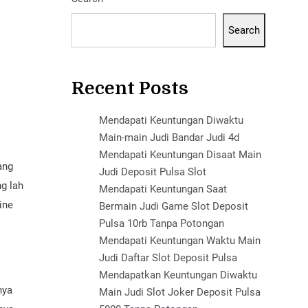
Search
Recent Posts
Mendapati Keuntungan Diwaktu
Main-main Judi Bandar Judi 4d
Mendapati Keuntungan Disaat Main
ang
Judi Deposit Pulsa Slot
g lah
Mendapati Keuntungan Saat
ine
Bermain Judi Game Slot Deposit
Pulsa 10rb Tanpa Potongan
Mendapati Keuntungan Waktu Main
Judi Daftar Slot Deposit Pulsa
Mendapatkan Keuntungan Diwaktu
nya
Main Judi Slot Joker Deposit Pulsa