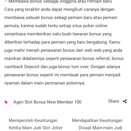
– Membawa Bonus Sebagai Anggota atau Pemain Baru
Cara yang terakhir anda dapat mengikuti caranya dengan
membawa sebuah bonus sebagi pemain baru atau pemain
pemula, karena sudah tentu setiap situs poker online
senantiasa memberikan satu buah tawaran bonus yang
diberikan terhadap para pemain yang baru bergabung. Kamu
juga mahir meraih penawaran bonus dari web web yang anda
mainkan didalamnya seperti penawaran bonus referral, bonus
cashback Deposit dan juga bonus turn over. Dengan adanya
penawaran bonus seperti ini membuat para pemain menjadi
nyaman dalam main permainan pokernya.
Share
Agen Slot Bonus New Member 100
Post
Memperoleh Keuntungan
Mendapatkan Keuntungan
navigation
Ketika Main Judi Slot Joker
Disaat Main-main Judi