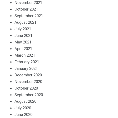
November 2021
October 2021
September 2021
August 2021
July 2021
June 2021
May 2021
April 2021
March 2021
February 2021
January 2021
December 2020
November 2020
October 2020
September 2020
August 2020
July 2020
June 2020