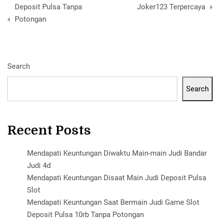
Deposit Pulsa Tanpa
Joker123 Terpercaya
Potongan
Search
Search
Recent Posts
Mendapati Keuntungan Diwaktu Main-main Judi Bandar
Judi 4d
Mendapati Keuntungan Disaat Main Judi Deposit Pulsa
Slot
Mendapati Keuntungan Saat Bermain Judi Game Slot
Deposit Pulsa 10rb Tanpa Potongan