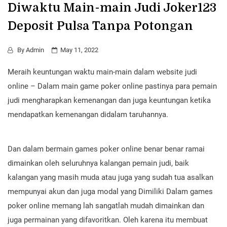
Diwaktu Main-main Judi Joker123
Deposit Pulsa Tanpa Potongan
By
Admin
May 11, 2022
Meraih keuntungan waktu main-main dalam website judi
online – Dalam main game poker online pastinya para pemain
judi mengharapkan kemenangan dan juga keuntungan ketika
mendapatkan kemenangan didalam taruhannya.
Dan dalam bermain games poker online benar benar ramai
dimainkan oleh seluruhnya kalangan pemain judi, baik
kalangan yang masih muda atau juga yang sudah tua asalkan
mempunyai akun dan juga modal yang Dimiliki Dalam games
poker online memang lah sangatlah mudah dimainkan dan
juga permainan yang difavoritkan. Oleh karena itu membuat