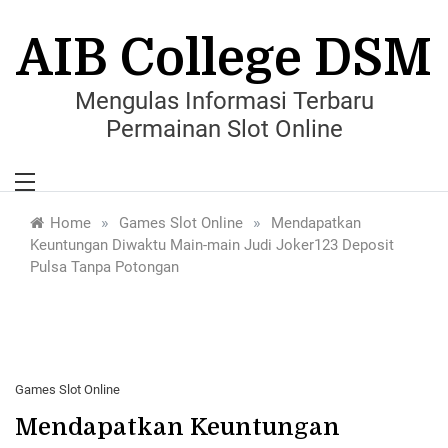
Skip
to
AIB College DSM
content
Mengulas Informasi Terbaru
Permainan Slot Online
»
»
Home
Games Slot Online
Mendapatkan
Keuntungan Diwaktu Main-main Judi Joker123 Deposit
Pulsa Tanpa Potongan
Games Slot Online
Mendapatkan Keuntungan