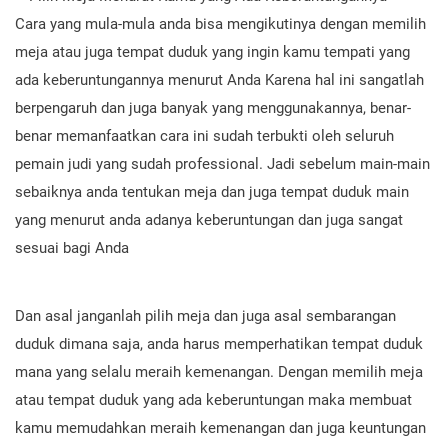
Cara yang mula-mula anda bisa mengikutinya dengan memilih
meja atau juga tempat duduk yang ingin kamu tempati yang
ada keberuntungannya menurut Anda Karena hal ini sangatlah
berpengaruh dan juga banyak yang menggunakannya, benar-
benar memanfaatkan cara ini sudah terbukti oleh seluruh
pemain judi yang sudah professional. Jadi sebelum main-main
sebaiknya anda tentukan meja dan juga tempat duduk main
yang menurut anda adanya keberuntungan dan juga sangat
sesuai bagi Anda
Dan asal janganlah pilih meja dan juga asal sembarangan
duduk dimana saja, anda harus memperhatikan tempat duduk
mana yang selalu meraih kemenangan. Dengan memilih meja
atau tempat duduk yang ada keberuntungan maka membuat
kamu memudahkan meraih kemenangan dan juga keuntungan