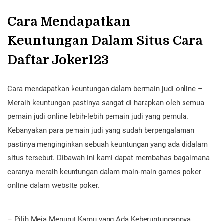
Cara Mendapatkan
Keuntungan Dalam Situs Cara
Daftar Joker123
Cara mendapatkan keuntungan dalam bermain judi online –
Meraih keuntungan pastinya sangat di harapkan oleh semua
pemain judi online lebih-lebih pemain judi yang pemula.
Kebanyakan para pemain judi yang sudah berpengalaman
pastinya menginginkan sebuah keuntungan yang ada didalam
situs tersebut. Dibawah ini kami dapat membahas bagaimana
caranya meraih keuntungan dalam main-main games poker
online dalam website poker.
– Pilih Meja Menurut Kamu yang Ada Keberuntungannya