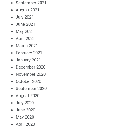
September 2021
August 2021
July 2021
June 2021
May 2021
April 2021
March 2021
February 2021
January 2021
December 2020
November 2020
October 2020
September 2020
August 2020
July 2020
June 2020
May 2020
April 2020