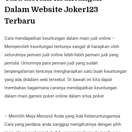
Dalam Website Joker123
Terbaru
Cara mendapatkan keuntungan dalam main judi online –
Memperoleh keuntungan tentunya sangat di harapkan oleh
seluruhnya pemain judi online lebih-lebih pemain judi yang
pemula. Umumnya para pemain judi yang sudah
berpengalaman tentunya mengharapkan satu buah keuntungan
yang ada didalam web tersebut. Di bawah ini kita dapat
membahas bagaimana caranya mendapatkan keuntungan
dalam main games poker online dalam situs poker.
– Memilih Meja Menurut Anda yang Ada Keberuntungannya
Cara yang perdana anda sanggup mengikutinya dengan pilih