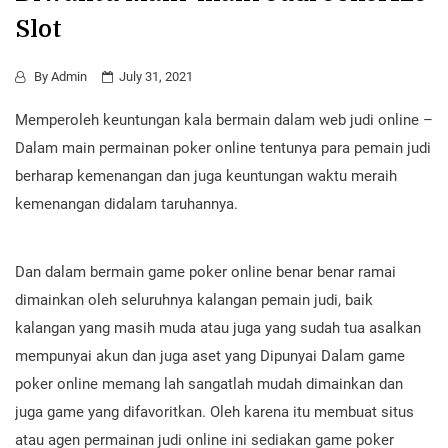
Slot
By
Admin
July 31, 2021
Memperoleh keuntungan kala bermain dalam web judi online –
Dalam main permainan poker online tentunya para pemain judi
berharap kemenangan dan juga keuntungan waktu meraih
kemenangan didalam taruhannya.
Dan dalam bermain game poker online benar benar ramai
dimainkan oleh seluruhnya kalangan pemain judi, baik
kalangan yang masih muda atau juga yang sudah tua asalkan
mempunyai akun dan juga aset yang Dipunyai Dalam game
poker online memang lah sangatlah mudah dimainkan dan
juga game yang difavoritkan. Oleh karena itu membuat situs
atau agen permainan judi online ini sediakan game poker