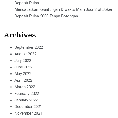
Deposit Pulsa
Mendapatkan Keuntungan Diwaktu Main Judi Slot Joker
Deposit Pulsa 5000 Tanpa Potongan
Archives
September 2022
August 2022
July 2022
June 2022
May 2022
April 2022
March 2022
February 2022
January 2022
December 2021
November 2021