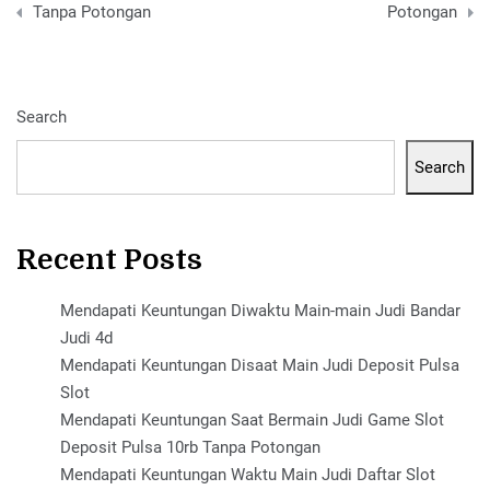
Tanpa Potongan
Potongan
Search
Search
Recent Posts
Mendapati Keuntungan Diwaktu Main-main Judi Bandar
Judi 4d
Mendapati Keuntungan Disaat Main Judi Deposit Pulsa
Slot
Mendapati Keuntungan Saat Bermain Judi Game Slot
Deposit Pulsa 10rb Tanpa Potongan
Mendapati Keuntungan Waktu Main Judi Daftar Slot