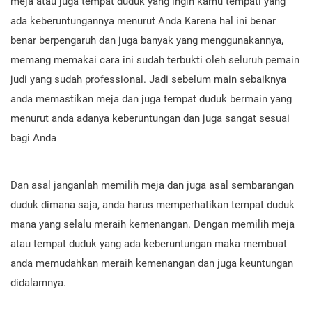
meja atau juga tempat duduk yang ingin kamu tempati yang
ada keberuntungannya menurut Anda Karena hal ini benar
benar berpengaruh dan juga banyak yang menggunakannya,
memang memakai cara ini sudah terbukti oleh seluruh pemain
judi yang sudah professional. Jadi sebelum main sebaiknya
anda memastikan meja dan juga tempat duduk bermain yang
menurut anda adanya keberuntungan dan juga sangat sesuai
bagi Anda
Dan asal janganlah memilih meja dan juga asal sembarangan
duduk dimana saja, anda harus memperhatikan tempat duduk
mana yang selalu meraih kemenangan. Dengan memilih meja
atau tempat duduk yang ada keberuntungan maka membuat
anda memudahkan meraih kemenangan dan juga keuntungan
didalamnya.