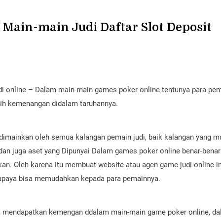
ain-main Judi Daftar Slot Deposit
i online – Dalam main-main games poker online tentunya para pe
aih kemenangan didalam taruhannya.
dimainkan oleh semua kalangan pemain judi, baik kalangan yang m
an juga aset yang Dipunyai Dalam games poker online benar-benar
an. Oleh karena itu membuat website atau agen game judi online in
supaya bisa memudahkan kepada para pemainnya.
ra mendapatkan kemengan ddalam main-main game poker online, d