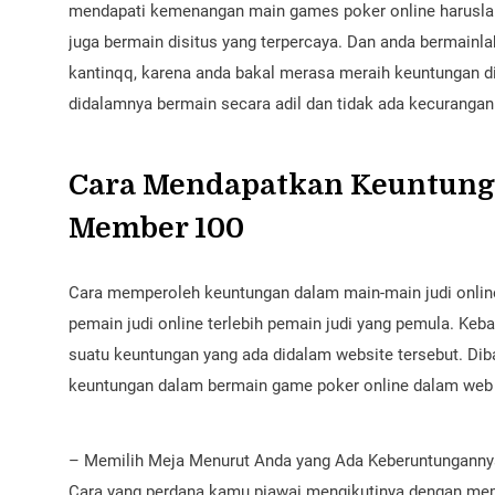
mendapati kemenangan main games poker online haruslah
juga bermain disitus yang terpercaya. Dan anda bermainla
kantinqq, karena anda bakal merasa meraih keuntungan di
didalamnya bermain secara adil dan tidak ada kecurangan
Cara Mendapatkan Keuntunga
Member 100
Cara memperoleh keuntungan dalam main-main judi onlin
pemain judi online terlebih pemain judi yang pemula. Ke
suatu keuntungan yang ada didalam website tersebut. 
keuntungan dalam bermain game poker online dalam web 
– Memilih Meja Menurut Anda yang Ada Keberuntunganny
Cara yang perdana kamu piawai mengikutinya dengan memi