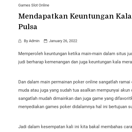
Games Slot Online
Mendapatkan Keuntungan Kala M
Pulsa
By
Admin
January 26, 2022
Memperoleh keuntungan ketika main-main dalam situs jud
judi berharap kemenangan dan juga keuntungan kala mer
Dan dalam main permainan poker online sangatlah ramai 
muda atau juga yang sudah tua asalkan mempunyai akun d
sangatlah mudah dimainkan dan juga game yang difavoritk
menyediakan games poker didalamnya hal ini bertujuan 
Jadi dalam kesempatan kali ini kita bakal membahas ca