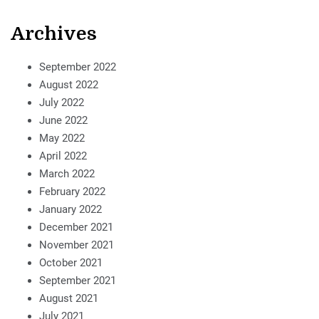
Archives
September 2022
August 2022
July 2022
June 2022
May 2022
April 2022
March 2022
February 2022
January 2022
December 2021
November 2021
October 2021
September 2021
August 2021
July 2021