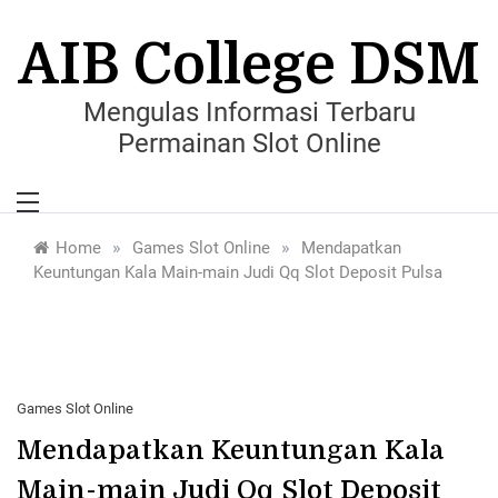
Skip
to
AIB College DSM
content
Mengulas Informasi Terbaru
Permainan Slot Online
»
»
Home
Games Slot Online
Mendapatkan
Keuntungan Kala Main-main Judi Qq Slot Deposit Pulsa
Games Slot Online
Mendapatkan Keuntungan Kala
Main-main Judi Qq Slot Deposit