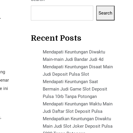
Search
a
Recent Posts
Mendapati Keuntungan Diwaktu
Main-main Judi Bandar Judi 4d
Mendapati Keuntungan Disaat Main
ang
Judi Deposit Pulsa Slot
benar
Mendapati Keuntungan Saat
 ini
Bermain Judi Game Slot Deposit
Pulsa 10rb Tanpa Potongan
Mendapati Keuntungan Waktu Main
Judi Daftar Slot Deposit Pulsa
,
Mendapatkan Keuntungan Diwaktu
Main Judi Slot Joker Deposit Pulsa