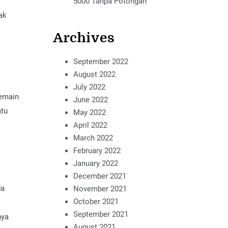
5000 Tanpa Potongan
ak
Archives
September 2022
August 2022
July 2022
pemain
June 2022
atu
May 2022
April 2022
March 2022
February 2022
January 2022
December 2021
da
November 2021
October 2021
September 2021
nya
August 2021