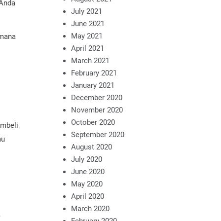
 Anda
July 2021
June 2021
May 2021
 mana
April 2021
March 2021
February 2021
January 2021
December 2020
November 2020
October 2020
embeli
September 2020
mu
August 2020
July 2020
June 2020
May 2020
April 2020
March 2020
,