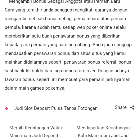
– Mengambil Bonus Sebagai Anggota atau Pemain Baru
Cara yang terakhir anda sanggup mengikuti caranya dengan
mengambil sebuah bonus sebagi pemain baru atau pemain
pemula, karena sudah tentu setiap web poker online selalu
memberikan satu buah penawaran bonus yang diberikan
kepada para pemain yang baru bergabung. Anda juga sanggup
mendapatkan penawaran bonus dari situs situs yang kamu
mainkan didalamnya seperti penawaran bonus referral, bonus
cashback Isi saldo dan juga bonus turn over. Dengan adanya
tawaran bonus seperti ini membuat para pemain jadi nyaman
dalam main games pokernya.
Share
Judi Slot Deposit Pulsa Tanpa Potongan
Post
Meraih Keuntungan Waktu
Mendapatkan Keuntungan
navigation
Main-main Judi Deposit
Kala Main-main Judi Judi