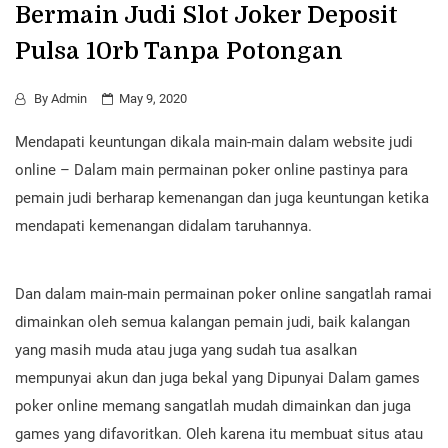
Bermain Judi Slot Joker Deposit
Pulsa 10rb Tanpa Potongan
By
Admin
May 9, 2020
Mendapati keuntungan dikala main-main dalam website judi
online – Dalam main permainan poker online pastinya para
pemain judi berharap kemenangan dan juga keuntungan ketika
mendapati kemenangan didalam taruhannya.
Dan dalam main-main permainan poker online sangatlah ramai
dimainkan oleh semua kalangan pemain judi, baik kalangan
yang masih muda atau juga yang sudah tua asalkan
mempunyai akun dan juga bekal yang Dipunyai Dalam games
poker online memang sangatlah mudah dimainkan dan juga
games yang difavoritkan. Oleh karena itu membuat situs atau