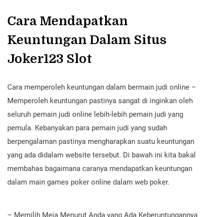
Cara Mendapatkan
Keuntungan Dalam Situs
Joker123 Slot
Cara memperoleh keuntungan dalam bermain judi online –
Memperoleh keuntungan pastinya sangat di inginkan oleh
seluruh pemain judi online lebih-lebih pemain judi yang
pemula. Kebanyakan para pemain judi yang sudah
berpengalaman pastinya mengharapkan suatu keuntungan
yang ada didalam website tersebut. Di bawah ini kita bakal
membahas bagaimana caranya mendapatkan keuntungan
dalam main games poker online dalam web poker.
– Memilih Meja Menurut Anda yang Ada Keberuntungannya