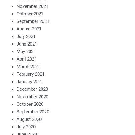
November 2021
October 2021
September 2021
August 2021
July 2021
June 2021
May 2021
April 2021
March 2021
February 2021
January 2021
December 2020
November 2020
October 2020
September 2020
August 2020
July 2020
June 2020