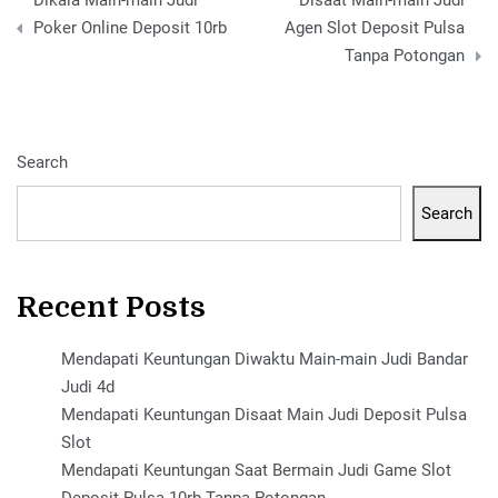
navigation
Dikala Main-main Judi
Disaat Main-main Judi
Poker Online Deposit 10rb
Agen Slot Deposit Pulsa
Tanpa Potongan
Search
Search
Recent Posts
Mendapati Keuntungan Diwaktu Main-main Judi Bandar
Judi 4d
Mendapati Keuntungan Disaat Main Judi Deposit Pulsa
Slot
Mendapati Keuntungan Saat Bermain Judi Game Slot