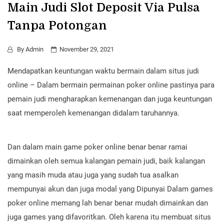
Main Judi Slot Deposit Via Pulsa
Tanpa Potongan
By
Admin
November 29, 2021
Mendapatkan keuntungan waktu bermain dalam situs judi
online – Dalam bermain permainan poker online pastinya para
pemain judi mengharapkan kemenangan dan juga keuntungan
saat memperoleh kemenangan didalam taruhannya.
Dan dalam main game poker online benar benar ramai
dimainkan oleh semua kalangan pemain judi, baik kalangan
yang masih muda atau juga yang sudah tua asalkan
mempunyai akun dan juga modal yang Dipunyai Dalam games
poker online memang lah benar benar mudah dimainkan dan
juga games yang difavoritkan. Oleh karena itu membuat situs