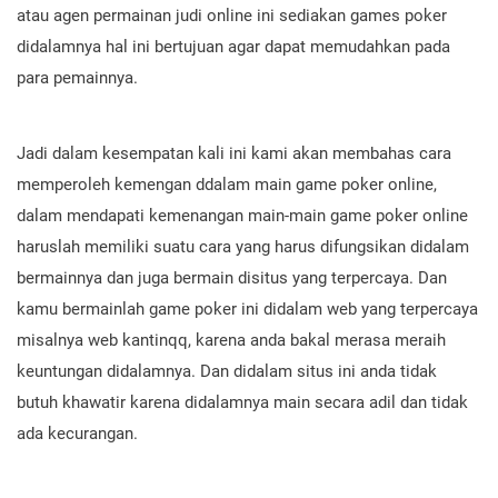
atau agen permainan judi online ini sediakan games poker
didalamnya hal ini bertujuan agar dapat memudahkan pada
para pemainnya.
Jadi dalam kesempatan kali ini kami akan membahas cara
memperoleh kemengan ddalam main game poker online,
dalam mendapati kemenangan main-main game poker online
haruslah memiliki suatu cara yang harus difungsikan didalam
bermainnya dan juga bermain disitus yang terpercaya. Dan
kamu bermainlah game poker ini didalam web yang terpercaya
misalnya web kantinqq, karena anda bakal merasa meraih
keuntungan didalamnya. Dan didalam situs ini anda tidak
butuh khawatir karena didalamnya main secara adil dan tidak
ada kecurangan.