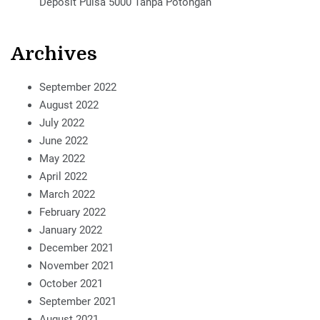
Deposit Pulsa 5000 Tanpa Potongan
Archives
September 2022
August 2022
July 2022
June 2022
May 2022
April 2022
March 2022
February 2022
January 2022
December 2021
November 2021
October 2021
September 2021
August 2021