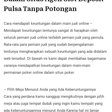
Pulsa Tanpa Potongan
Cara mendapati keuntungan dalam main judi online –
Mendapati keuntungan tentunya sangat di harapkan oleh
seluruh pemain judi online terlebih pemain judi yang pemula.
Rata-rata para pemain judi yang sudah berpengalaman
tentunya mengharapkan sebuah keuntungan yang ada didalam
web tersebut. Di bawah ini kami dapat membahas bagaimana
caranya mendapatkan keuntungan dalam main-main
permainan poker online dalam situs poker.
– Pilih Meja Menurut Anda yang Ada Keberuntungannya
Cara yang perdana kamu sanggup mengikutinya dengan pilih
meja atau juga tempat duduk yang ingin kamu tempati yang
ada keberuntungannya menurut Anda Karena hal ini benar