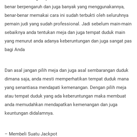
benar berpengaruh dan juga banyak yang menggunakannya,
benar-benar memakai cara ini sudah terbukti oleh seluruhnya
pemain judi yang sudah professional. Jadi sebelum main-main
sebaiknya anda tentukan meja dan juga tempat duduk main
yang menurut anda adanya keberuntungan dan juga sangat pas
bagi Anda
Dan asal jangan pilih meja dan juga asal sembarangan duduk
dimana saja, anda mesti memperhatikan tempat duduk mana
yang senantiasa mendapati kemenangan. Dengan pilih meja
atau tempat duduk yang ada keberuntungan maka membuat
anda memudahkan mendapatkan kemenangan dan juga
keuntungan didalamnya.
– Membeli Suatu Jackpot