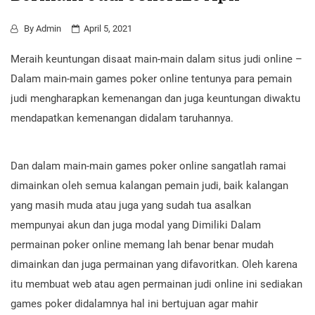
By
Admin
April 5, 2021
Meraih keuntungan disaat main-main dalam situs judi online –
Dalam main-main games poker online tentunya para pemain
judi mengharapkan kemenangan dan juga keuntungan diwaktu
mendapatkan kemenangan didalam taruhannya.
Dan dalam main-main games poker online sangatlah ramai
dimainkan oleh semua kalangan pemain judi, baik kalangan
yang masih muda atau juga yang sudah tua asalkan
mempunyai akun dan juga modal yang Dimiliki Dalam
permainan poker online memang lah benar benar mudah
dimainkan dan juga permainan yang difavoritkan. Oleh karena
itu membuat web atau agen permainan judi online ini sediakan
games poker didalamnya hal ini bertujuan agar mahir