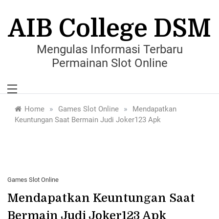
Skip
to
AIB College DSM
content
Mengulas Informasi Terbaru
Permainan Slot Online
»
»
Home
Games Slot Online
Mendapatkan
Keuntungan Saat Bermain Judi Joker123 Apk
Games Slot Online
Mendapatkan Keuntungan Saat
Bermain Judi Joker123 Apk