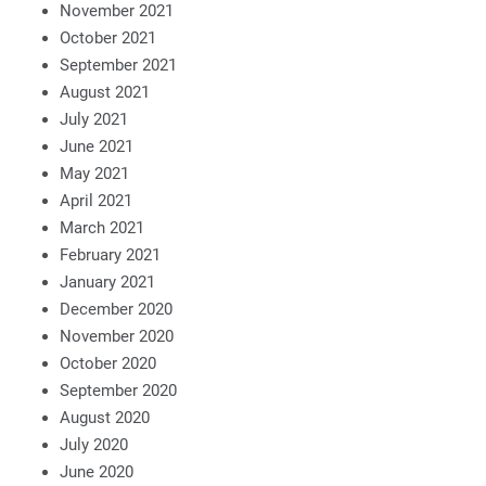
November 2021
October 2021
September 2021
August 2021
July 2021
June 2021
May 2021
April 2021
March 2021
February 2021
January 2021
December 2020
November 2020
October 2020
September 2020
August 2020
July 2020
June 2020