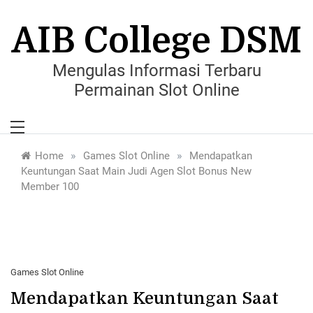
Skip
to
AIB College DSM
content
Mengulas Informasi Terbaru
Permainan Slot Online
»
»
Home
Games Slot Online
Mendapatkan
Keuntungan Saat Main Judi Agen Slot Bonus New
Member 100
Games Slot Online
Mendapatkan Keuntungan Saat