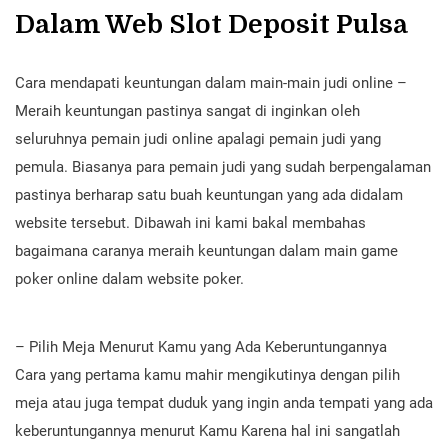
Dalam Web Slot Deposit Pulsa
Cara mendapati keuntungan dalam main-main judi online –
Meraih keuntungan pastinya sangat di inginkan oleh
seluruhnya pemain judi online apalagi pemain judi yang
pemula. Biasanya para pemain judi yang sudah berpengalaman
pastinya berharap satu buah keuntungan yang ada didalam
website tersebut. Dibawah ini kami bakal membahas
bagaimana caranya meraih keuntungan dalam main game
poker online dalam website poker.
– Pilih Meja Menurut Kamu yang Ada Keberuntungannya
Cara yang pertama kamu mahir mengikutinya dengan pilih
meja atau juga tempat duduk yang ingin anda tempati yang ada
keberuntungannya menurut Kamu Karena hal ini sangatlah