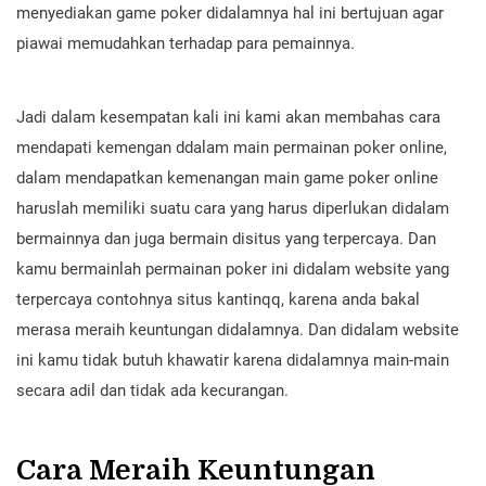
menyediakan game poker didalamnya hal ini bertujuan agar
piawai memudahkan terhadap para pemainnya.
Jadi dalam kesempatan kali ini kami akan membahas cara
mendapati kemengan ddalam main permainan poker online,
dalam mendapatkan kemenangan main game poker online
haruslah memiliki suatu cara yang harus diperlukan didalam
bermainnya dan juga bermain disitus yang terpercaya. Dan
kamu bermainlah permainan poker ini didalam website yang
terpercaya contohnya situs kantinqq, karena anda bakal
merasa meraih keuntungan didalamnya. Dan didalam website
ini kamu tidak butuh khawatir karena didalamnya main-main
secara adil dan tidak ada kecurangan.
Cara Meraih Keuntungan