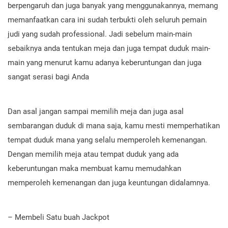
berpengaruh dan juga banyak yang menggunakannya, memang
memanfaatkan cara ini sudah terbukti oleh seluruh pemain
judi yang sudah professional. Jadi sebelum main-main
sebaiknya anda tentukan meja dan juga tempat duduk main-
main yang menurut kamu adanya keberuntungan dan juga
sangat serasi bagi Anda
Dan asal jangan sampai memilih meja dan juga asal
sembarangan duduk di mana saja, kamu mesti memperhatikan
tempat duduk mana yang selalu memperoleh kemenangan.
Dengan memilih meja atau tempat duduk yang ada
keberuntungan maka membuat kamu memudahkan
memperoleh kemenangan dan juga keuntungan didalamnya.
– Membeli Satu buah Jackpot