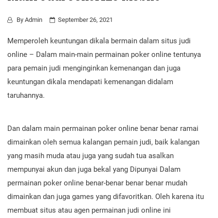
By
Admin
September 26, 2021
Memperoleh keuntungan dikala bermain dalam situs judi
online – Dalam main-main permainan poker online tentunya
para pemain judi menginginkan kemenangan dan juga
keuntungan dikala mendapati kemenangan didalam
taruhannya.
Dan dalam main permainan poker online benar benar ramai
dimainkan oleh semua kalangan pemain judi, baik kalangan
yang masih muda atau juga yang sudah tua asalkan
mempunyai akun dan juga bekal yang Dipunyai Dalam
permainan poker online benar-benar benar benar mudah
dimainkan dan juga games yang difavoritkan. Oleh karena itu
membuat situs atau agen permainan judi online ini