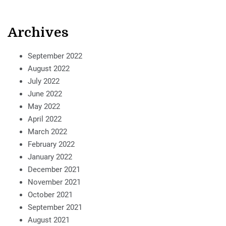
Archives
September 2022
August 2022
July 2022
June 2022
May 2022
April 2022
March 2022
February 2022
January 2022
December 2021
November 2021
October 2021
September 2021
August 2021