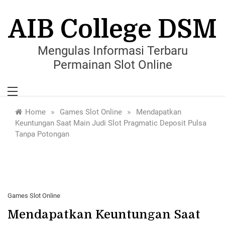
Skip
to
AIB College DSM
content
Mengulas Informasi Terbaru
Permainan Slot Online
»
»
Home
Games Slot Online
Mendapatkan
Keuntungan Saat Main Judi Slot Pragmatic Deposit Pulsa
Tanpa Potongan
Games Slot Online
Mendapatkan Keuntungan Saat