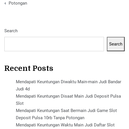
Potongan
Search
Search
Recent Posts
Mendapati Keuntungan Diwaktu Main-main Judi Bandar
Judi 4d
Mendapati Keuntungan Disaat Main Judi Deposit Pulsa
Slot
Mendapati Keuntungan Saat Bermain Judi Game Slot
Deposit Pulsa 10rb Tanpa Potongan
Mendapati Keuntungan Waktu Main Judi Daftar Slot