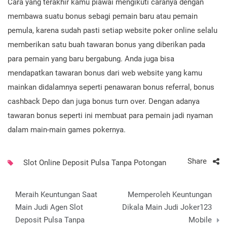
Cara yang terakhir kamu piawai mengikuti caranya dengan
membawa suatu bonus sebagi pemain baru atau pemain
pemula, karena sudah pasti setiap website poker online selalu
memberikan satu buah tawaran bonus yang diberikan pada
para pemain yang baru bergabung. Anda juga bisa
mendapatkan tawaran bonus dari web website yang kamu
mainkan didalamnya seperti penawaran bonus referral, bonus
cashback Depo dan juga bonus turn over. Dengan adanya
tawaran bonus seperti ini membuat para pemain jadi nyaman
dalam main-main games pokernya.
Share
Slot Online Deposit Pulsa Tanpa Potongan
Post
Meraih Keuntungan Saat
Memperoleh Keuntungan
navigation
Main Judi Agen Slot
Dikala Main Judi Joker123
Deposit Pulsa Tanpa
Mobile