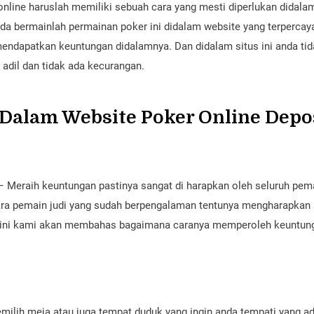
line haruslah memiliki sebuah cara yang mesti diperlukan didala
nda bermainlah permainan poker ini didalam website yang terpercay
endapatkan keuntungan didalamnya. Dan didalam situs ini anda tid
adil dan tidak ada kecurangan.
Dalam Website Poker Online Depo
– Meraih keuntungan pastinya sangat di harapkan oleh seluruh pem
para pemain judi yang sudah berpengalaman tentunya mengharapkan
ah ini kami akan membahas bagaimana caranya memperoleh keuntun
lih meja atau juga tempat duduk yang ingin anda tempati yang a