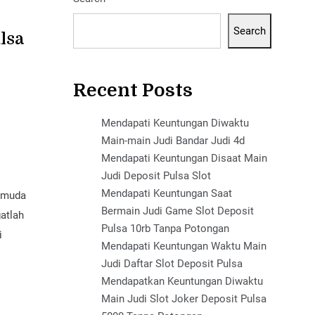
Search
lsa
Recent Posts
Mendapati Keuntungan Diwaktu
Main-main Judi Bandar Judi 4d
Mendapati Keuntungan Disaat Main
Judi Deposit Pulsa Slot
Mendapati Keuntungan Saat
h muda
Bermain Judi Game Slot Deposit
atlah
Pulsa 10rb Tanpa Potongan
i
Mendapati Keuntungan Waktu Main
Judi Daftar Slot Deposit Pulsa
Mendapatkan Keuntungan Diwaktu
Main Judi Slot Joker Deposit Pulsa