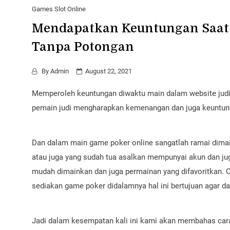
Games Slot Online
Mendapatkan Keuntungan Saat M
Tanpa Potongan
By
Admin
August 22, 2021
Memperoleh keuntungan diwaktu main dalam website judi 
pemain judi mengharapkan kemenangan dan juga keuntun
Dan dalam main game poker online sangatlah ramai dimai
atau juga yang sudah tua asalkan mempunyai akun dan ju
mudah dimainkan dan juga permainan yang difavoritkan. O
sediakan game poker didalamnya hal ini bertujuan agar 
Jadi dalam kesempatan kali ini kami akan membahas ca