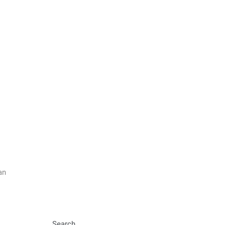
an
Search