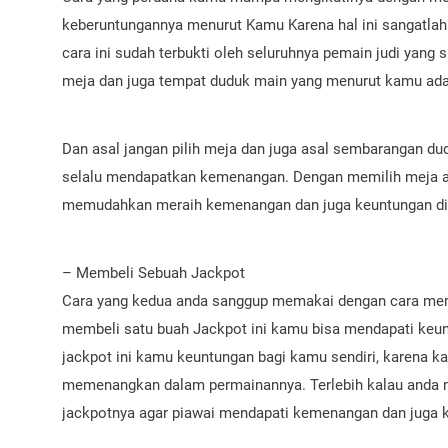
keberuntungannya menurut Kamu Karena hal ini sangatl
cara ini sudah terbukti oleh seluruhnya pemain judi yan
meja dan juga tempat duduk main yang menurut kamu ada
Dan asal jangan pilih meja dan juga asal sembarangan d
selalu mendapatkan kemenangan. Dengan memilih meja 
memudahkan meraih kemenangan dan juga keuntungan di
– Membeli Sebuah Jackpot
Cara yang kedua anda sanggup memakai dengan cara memb
membeli satu buah Jackpot ini kamu bisa mendapati keu
jackpot ini kamu keuntungan bagi kamu sendiri, karena 
memenangkan dalam permainannya. Terlebih kalau anda ma
jackpotnya agar piawai mendapati kemenangan dan juga 