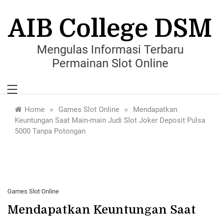
Skip
to
AIB College DSM
content
Mengulas Informasi Terbaru
Permainan Slot Online
»
»
Home
Games Slot Online
Mendapatkan
Keuntungan Saat Main-main Judi Slot Joker Deposit Pulsa
5000 Tanpa Potongan
Games Slot Online
Mendapatkan Keuntungan Saat