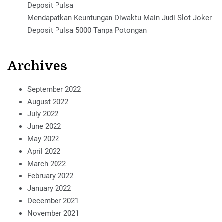
Deposit Pulsa
Mendapatkan Keuntungan Diwaktu Main Judi Slot Joker
Deposit Pulsa 5000 Tanpa Potongan
Archives
September 2022
August 2022
July 2022
June 2022
May 2022
April 2022
March 2022
February 2022
January 2022
December 2021
November 2021