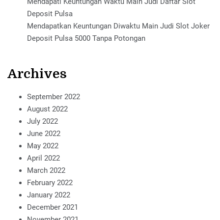
Mendapati Keuntungan Waktu Main Judi Daftar Slot
Deposit Pulsa
Mendapatkan Keuntungan Diwaktu Main Judi Slot Joker
Deposit Pulsa 5000 Tanpa Potongan
Archives
September 2022
August 2022
July 2022
June 2022
May 2022
April 2022
March 2022
February 2022
January 2022
December 2021
November 2021