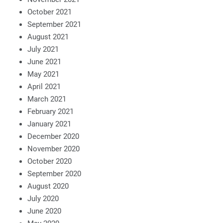
October 2021
September 2021
August 2021
July 2021
June 2021
May 2021
April 2021
March 2021
February 2021
January 2021
December 2020
November 2020
October 2020
September 2020
August 2020
July 2020
June 2020