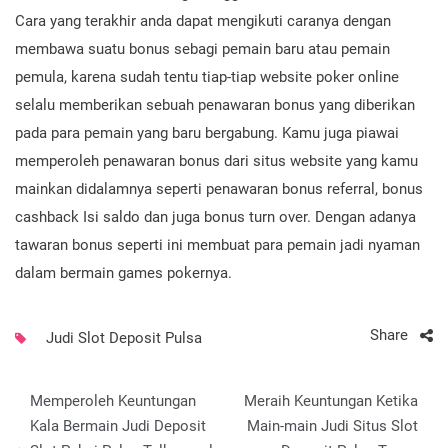
Cara yang terakhir anda dapat mengikuti caranya dengan
membawa suatu bonus sebagi pemain baru atau pemain
pemula, karena sudah tentu tiap-tiap website poker online
selalu memberikan sebuah penawaran bonus yang diberikan
pada para pemain yang baru bergabung. Kamu juga piawai
memperoleh penawaran bonus dari situs website yang kamu
mainkan didalamnya seperti penawaran bonus referral, bonus
cashback Isi saldo dan juga bonus turn over. Dengan adanya
tawaran bonus seperti ini membuat para pemain jadi nyaman
dalam bermain games pokernya.
Share
Judi Slot Deposit Pulsa
Post
Memperoleh Keuntungan
Meraih Keuntungan Ketika
navigation
Kala Bermain Judi Deposit
Main-main Judi Situs Slot