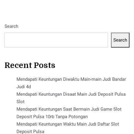
Search
Search
Recent Posts
Mendapati Keuntungan Diwaktu Main-main Judi Bandar
Judi 4d
Mendapati Keuntungan Disaat Main Judi Deposit Pulsa
Slot
Mendapati Keuntungan Saat Bermain Judi Game Slot
Deposit Pulsa 10rb Tanpa Potongan
Mendapati Keuntungan Waktu Main Judi Daftar Slot
Deposit Pulsa