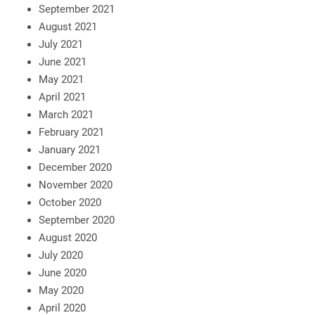
September 2021
August 2021
July 2021
June 2021
May 2021
April 2021
March 2021
February 2021
January 2021
December 2020
November 2020
October 2020
September 2020
August 2020
July 2020
June 2020
May 2020
April 2020