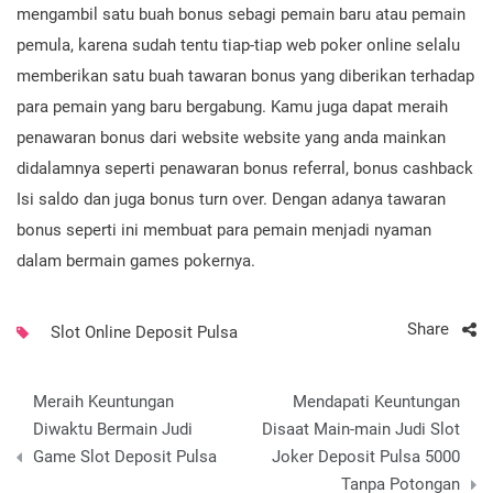
mengambil satu buah bonus sebagi pemain baru atau pemain
pemula, karena sudah tentu tiap-tiap web poker online selalu
memberikan satu buah tawaran bonus yang diberikan terhadap
para pemain yang baru bergabung. Kamu juga dapat meraih
penawaran bonus dari website website yang anda mainkan
didalamnya seperti penawaran bonus referral, bonus cashback
Isi saldo dan juga bonus turn over. Dengan adanya tawaran
bonus seperti ini membuat para pemain menjadi nyaman
dalam bermain games pokernya.
Share
Slot Online Deposit Pulsa
Post
Meraih Keuntungan
Mendapati Keuntungan
navigation
Diwaktu Bermain Judi
Disaat Main-main Judi Slot
Game Slot Deposit Pulsa
Joker Deposit Pulsa 5000
Tanpa Potongan