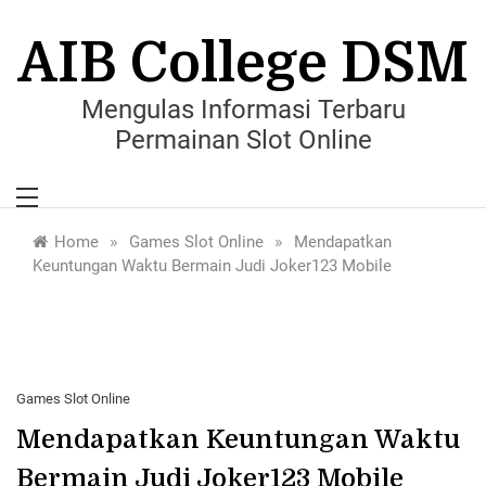
Skip
to
AIB College DSM
content
Mengulas Informasi Terbaru
Permainan Slot Online
»
»
Home
Games Slot Online
Mendapatkan
Keuntungan Waktu Bermain Judi Joker123 Mobile
Games Slot Online
Mendapatkan Keuntungan Waktu
Bermain Judi Joker123 Mobile