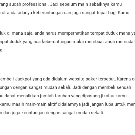
 yang sudah professional. Jadi sebelum main sebaiknya kamu
ut anda adanya keberuntungan dan juga sangat tepat bagi Kamu
uduk di mana saja, anda harus memperhatikan tempat duduk mana y
tempat duduk yang ada keberuntungan maka membuat anda memuda
a.
mbeli Jackpot yang ada didalam website poker tersebut, Karena 
ungan dengan sangat mudah sekali. Jadi dengan membeli senuah
amu dapat menaikkan jumlah taruhan yang dipasang jikalau kamu
amu masih main-main aktif didalamnya jadi jangan lupa untuk me
 dan juga keuntungan dengan sangat mudah sekali.