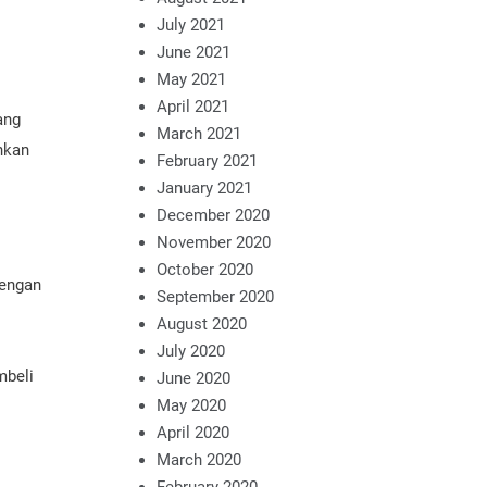
July 2021
June 2021
May 2021
April 2021
ang
March 2021
hkan
February 2021
January 2021
December 2020
November 2020
October 2020
dengan
September 2020
August 2020
July 2020
mbeli
June 2020
May 2020
April 2020
March 2020