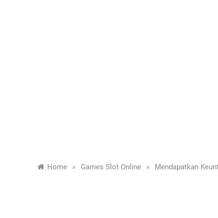
Skip
to
content
»
»
Home
Games Slot Online
Mendapatkan Keunt