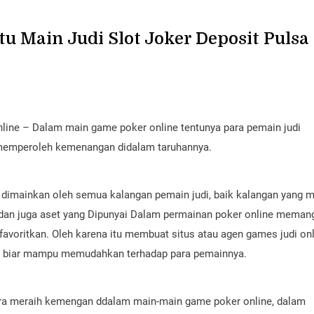
Main Judi Slot Joker Deposit Pulsa
line – Dalam main game poker online tentunya para pemain judi
memperoleh kemenangan didalam taruhannya.
dimainkan oleh semua kalangan pemain judi, baik kalangan yang 
dan juga aset yang Dipunyai Dalam permainan poker online memang
avoritkan. Oleh karena itu membuat situs atau agen games judi on
uan biar mampu memudahkan terhadap para pemainnya.
ra meraih kemengan ddalam main-main game poker online, dalam