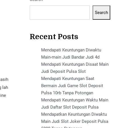
Search
Recent Posts
Mendapati Keuntungan Diwaktu
Main-main Judi Bandar Judi 4d
Mendapati Keuntungan Disaat Main
Judi Deposit Pulsa Slot
Mendapati Keuntungan Saat
masih
Bermain Judi Game Slot Deposit
 lah
Pulsa 10rb Tanpa Potongan
line
Mendapati Keuntungan Waktu Main
Judi Daftar Slot Deposit Pulsa
Mendapatkan Keuntungan Diwaktu
Main Judi Slot Joker Deposit Pulsa