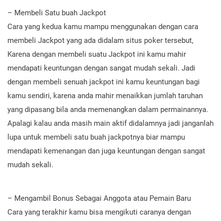
– Membeli Satu buah Jackpot
Cara yang kedua kamu mampu menggunakan dengan cara
membeli Jackpot yang ada didalam situs poker tersebut,
Karena dengan membeli suatu Jackpot ini kamu mahir
mendapati keuntungan dengan sangat mudah sekali. Jadi
dengan membeli senuah jackpot ini kamu keuntungan bagi
kamu sendiri, karena anda mahir menaikkan jumlah taruhan
yang dipasang bila anda memenangkan dalam permainannya.
Apalagi kalau anda masih main aktif didalamnya jadi janganlah
lupa untuk membeli satu buah jackpotnya biar mampu
mendapati kemenangan dan juga keuntungan dengan sangat
mudah sekali.
– Mengambil Bonus Sebagai Anggota atau Pemain Baru
Cara yang terakhir kamu bisa mengikuti caranya dengan