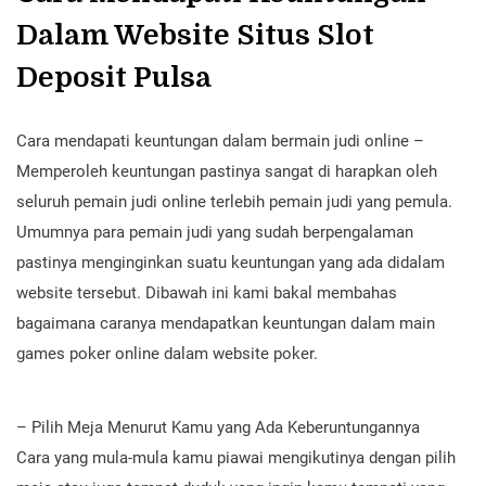
Dalam Website Situs Slot
Deposit Pulsa
Cara mendapati keuntungan dalam bermain judi online –
Memperoleh keuntungan pastinya sangat di harapkan oleh
seluruh pemain judi online terlebih pemain judi yang pemula.
Umumnya para pemain judi yang sudah berpengalaman
pastinya menginginkan suatu keuntungan yang ada didalam
website tersebut. Dibawah ini kami bakal membahas
bagaimana caranya mendapatkan keuntungan dalam main
games poker online dalam website poker.
– Pilih Meja Menurut Kamu yang Ada Keberuntungannya
Cara yang mula-mula kamu piawai mengikutinya dengan pilih