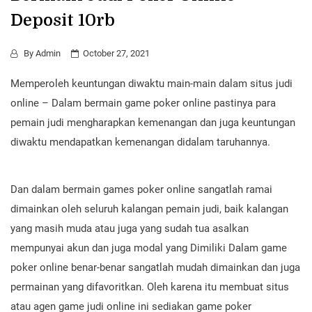
Deposit 10rb
By
Admin
October 27, 2021
Memperoleh keuntungan diwaktu main-main dalam situs judi
online – Dalam bermain game poker online pastinya para
pemain judi mengharapkan kemenangan dan juga keuntungan
diwaktu mendapatkan kemenangan didalam taruhannya.
Dan dalam bermain games poker online sangatlah ramai
dimainkan oleh seluruh kalangan pemain judi, baik kalangan
yang masih muda atau juga yang sudah tua asalkan
mempunyai akun dan juga modal yang Dimiliki Dalam game
poker online benar-benar sangatlah mudah dimainkan dan juga
permainan yang difavoritkan. Oleh karena itu membuat situs
atau agen game judi online ini sediakan game poker