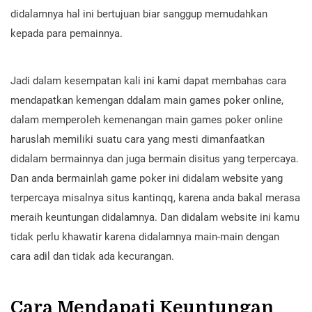
didalamnya hal ini bertujuan biar sanggup memudahkan
kepada para pemainnya.
Jadi dalam kesempatan kali ini kami dapat membahas cara
mendapatkan kemengan ddalam main games poker online,
dalam memperoleh kemenangan main games poker online
haruslah memiliki suatu cara yang mesti dimanfaatkan
didalam bermainnya dan juga bermain disitus yang terpercaya.
Dan anda bermainlah game poker ini didalam website yang
terpercaya misalnya situs kantinqq, karena anda bakal merasa
meraih keuntungan didalamnya. Dan didalam website ini kamu
tidak perlu khawatir karena didalamnya main-main dengan
cara adil dan tidak ada kecurangan.
Cara Mendapati Keuntungan