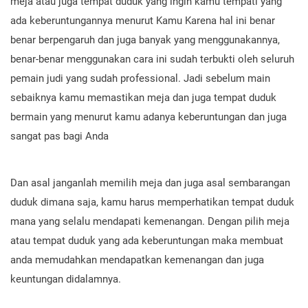
meja atau juga tempat duduk yang ingin kamu tempati yang
ada keberuntungannya menurut Kamu Karena hal ini benar
benar berpengaruh dan juga banyak yang menggunakannya,
benar-benar menggunakan cara ini sudah terbukti oleh seluruh
pemain judi yang sudah professional. Jadi sebelum main
sebaiknya kamu memastikan meja dan juga tempat duduk
bermain yang menurut kamu adanya keberuntungan dan juga
sangat pas bagi Anda
Dan asal janganlah memilih meja dan juga asal sembarangan
duduk dimana saja, kamu harus memperhatikan tempat duduk
mana yang selalu mendapati kemenangan. Dengan pilih meja
atau tempat duduk yang ada keberuntungan maka membuat
anda memudahkan mendapatkan kemenangan dan juga
keuntungan didalamnya.