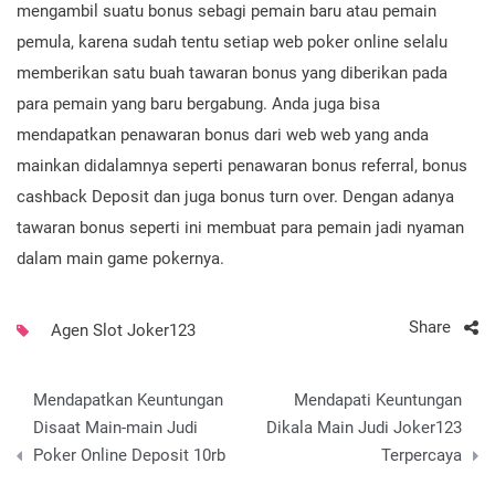
mengambil suatu bonus sebagi pemain baru atau pemain
pemula, karena sudah tentu setiap web poker online selalu
memberikan satu buah tawaran bonus yang diberikan pada
para pemain yang baru bergabung. Anda juga bisa
mendapatkan penawaran bonus dari web web yang anda
mainkan didalamnya seperti penawaran bonus referral, bonus
cashback Deposit dan juga bonus turn over. Dengan adanya
tawaran bonus seperti ini membuat para pemain jadi nyaman
dalam main game pokernya.
Share
Agen Slot Joker123
Post
Mendapatkan Keuntungan
Mendapati Keuntungan
navigation
Disaat Main-main Judi
Dikala Main Judi Joker123
Poker Online Deposit 10rb
Terpercaya