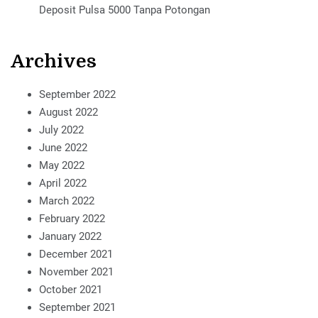
Deposit Pulsa 5000 Tanpa Potongan
Archives
September 2022
August 2022
July 2022
June 2022
May 2022
April 2022
March 2022
February 2022
January 2022
December 2021
November 2021
October 2021
September 2021