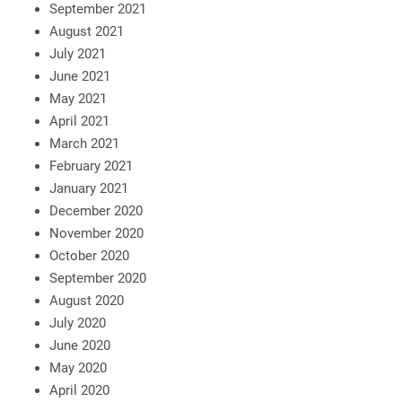
September 2021
August 2021
July 2021
June 2021
May 2021
April 2021
March 2021
February 2021
January 2021
December 2020
November 2020
October 2020
September 2020
August 2020
July 2020
June 2020
May 2020
April 2020