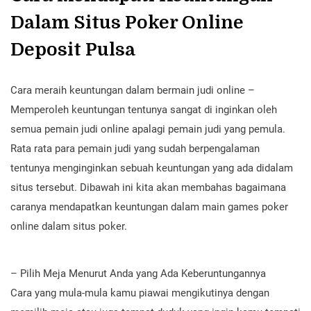
Dalam Situs Poker Online
Deposit Pulsa
Cara meraih keuntungan dalam bermain judi online –
Memperoleh keuntungan tentunya sangat di inginkan oleh
semua pemain judi online apalagi pemain judi yang pemula.
Rata rata para pemain judi yang sudah berpengalaman
tentunya menginginkan sebuah keuntungan yang ada didalam
situs tersebut. Dibawah ini kita akan membahas bagaimana
caranya mendapatkan keuntungan dalam main games poker
online dalam situs poker.
– Pilih Meja Menurut Anda yang Ada Keberuntungannya
Cara yang mula-mula kamu piawai mengikutinya dengan