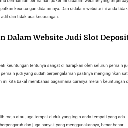
amu bermainlah permainan poker ini didalam website yang terperca
patkan keuntungan didalamnya. Dan didalam website ini anda tidak
adil dan tidak ada kecurangan.
 Dalam Website Judi Slot Deposi
ti keuntungan tentunya sangat di harapkan oleh seluruh pemain ju
a pemain judi yang sudah berpengalaman pastinya menginginkan sat
ah ini kita bakal membahas bagaimana caranya meraih keuntungan 
h meja atau juga tempat duduk yang ingin anda tempati yang ada
 berpengaruh dan juga banyak yang menggunakannya, benar-benar