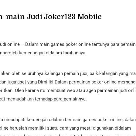
-main Judi Joker123 Mobile
di online – Dalam main games poker online tentunya para pemain 
mperoleh kemenangan didalam taruhannya.
nkan oleh seluruhnya kalangan pemain judi, baik kalangan yang ma
an juga aset yang Dimiliki Dalam permainan poker online memang
itkan. Oleh karena itu membuat web atau agen permainan judi onli
dapat memudahkan terhadap para pemainnya.
ara mendapati kemengan ddalam bermain games poker online, dala
ne haruslah memiliki suatu cara yang mesti digunakan didalam