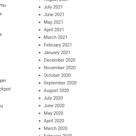
amu
July 2021
a
June 2021
May 2021
April 2021
a
March 2021
February 2021
January 2021
December 2020
November 2020
October 2020
gan
September 2020
ckpot
August 2020
July 2020
June 2020
tu
May 2020
April 2020
March 2020