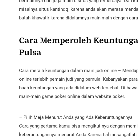
bermainnya dan juga main disitus yang terpercaya. Dan k
misalnya situs kantinqq, karena anda akan merasa menda
butuh khawatir karena didalamnya main-main dengan cara 
Cara Memperoleh Keuntungan
Pulsa
Cara meraih keuntungan dalam main judi online – Mendapa
online terlebih pemain judi yang pemula. Kebanyakan par
buah keuntungan yang ada didalam web tersebut. Di baw
main-main game poker online dalam website poker.
– Pilih Meja Menurut Anda yang Ada Keberuntungannya
Cara yang pertama kamu bisa mengikutinya dengan memili
keberuntungannya menurut Anda Karena hal ini sangatlah