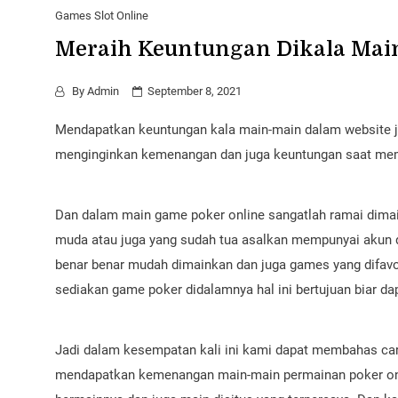
Games Slot Online
Meraih Keuntungan Dikala Main
By
Admin
September 8, 2021
Mendapatkan keuntungan kala main-main dalam website ju
menginginkan kemenangan dan juga keuntungan saat me
Dan dalam main game poker online sangatlah ramai dimai
muda atau juga yang sudah tua asalkan mempunyai akun d
benar benar mudah dimainkan dan juga games yang difavor
sediakan game poker didalamnya hal ini bertujuan biar 
Jadi dalam kesempatan kali ini kami dapat membahas c
mendapatkan kemenangan main-main permainan poker onli