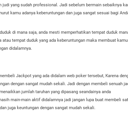
n judi yang sudah professional. Jadi sebelum bermain sebaiknya k
nurut kamu adanya keberuntungan dan juga sangat sesuai bagi And
n duduk di mana saja, anda mesti memperhatikan tempat duduk man
ja atau tempat duduk yang ada keberuntungan maka membuat kamu
gan didalamnya.
embeli Jackpot yang ada didalam web poker tersebut, Karena den
ngan dengan sangat mudah sekali. Jadi dengan membeli senuah ja
r menaikkan jumlah taruhan yang dipasang seandainya anda
ih main-main aktif didalamnya jadi jangan lupa buat membeli sa
an juga keuntungan dengan sangat mudah sekali.