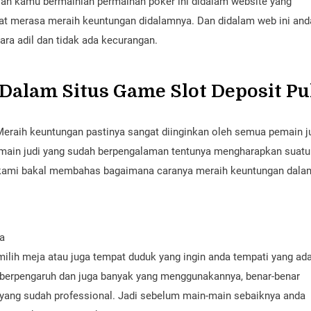
Dan kamu bermainlah permainan poker ini didalam website yang
at merasa meraih keuntungan didalamnya. Dan didalam web ini and
ra adil dan tidak ada kecurangan.
alam Situs Game Slot Deposit Pu
eraih keuntungan pastinya sangat diinginkan oleh semua pemain j
pemain judi yang sudah berpengalaman tentunya mengharapkan suatu
i kami bakal membahas bagaimana caranya meraih keuntungan dala
a
lih meja atau juga tempat duduk yang ingin anda tempati yang ad
 berpengaruh dan juga banyak yang menggunakannya, benar-benar
i yang sudah professional. Jadi sebelum main-main sebaiknya anda